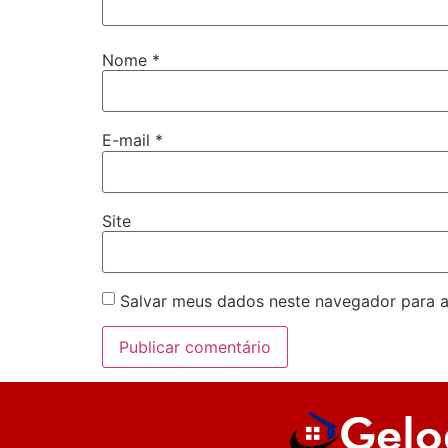
Nome
*
E-mail
*
Site
Salvar meus dados neste navegador para a