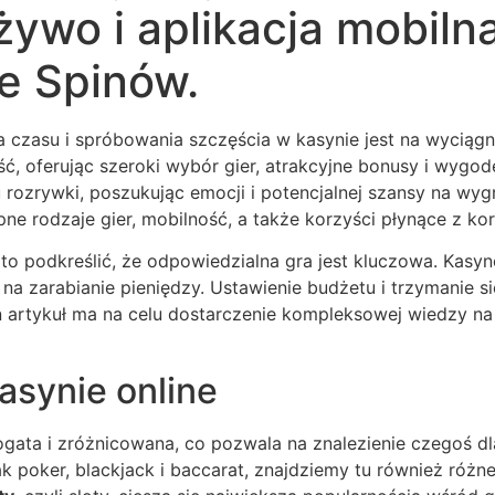
żywo i aplikacja mobil
e Spinów.
czasu i spróbowania szczęścia w kasynie jest na wyciągnię
, oferując szeroki wybór gier, atrakcyjne bonusy i wygod
 rozrywki, poszukując emocji i potencjalnej szansy na wygr
e rodzaje gier, mobilność, a także korzyści płynące z kor
to podkreślić, że odpowiedzialna gra jest kluczowa. Kasy
na zarabianie pieniędzy. Ustawienie budżetu i trzymanie s
n artykuł ma na celu dostarczenie kompleksowej wiedzy na
asynie online
bogata i zróżnicowana, co pozwala na znalezienie czegoś dl
ak poker, blackjack i baccarat, znajdziemy tu również różn