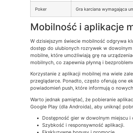
Poker
Gra karciana wymagająca umi
Mobilność i aplikacje 
W dzisiejszym świecie mobilność odgrywa klu
dostęp do ulubionych rozrywek w dowolnym mie
mobilne, które umożliwiają grę na urządzeni
mobilnych, co zapewnia płynną i bezproble
Korzystanie z aplikacji mobilnej ma wiele za
przeglądarce. Ponadto, często oferują one e
powiadomień push, które informują o nowych 
Warto jednak pamiętać, że pobieranie aplikac
Google Play (dla Androida), aby uniknąć pob
Dostępność gier w dowolnym miejscu i 
Szybkość i responsywność aplikacji.
Ekskluzywne bonusy i promocje.