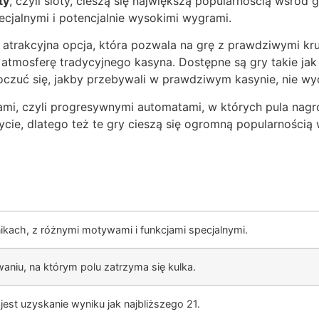
ty
, czyli sloty, cieszą się największą popularnością wśród
cjalnymi i potencjalnie wysokimi wygrami.
atrakcyjna opcja, która pozwala na grę z prawdziwymi kr
 atmosferę tradycyjnego kasyna. Dostępne są gry takie jak
czuć się, jakby przebywali w prawdziwym kasynie, nie w
ami, czyli progresywnymi automatami, w których pula nag
cie, dlatego też te gry cieszą się ogromną popularności
kach, z różnymi motywami i funkcjami specjalnymi.
aniu, na którym polu zatrzyma się kulka.
 jest uzyskanie wyniku jak najbliższego 21.