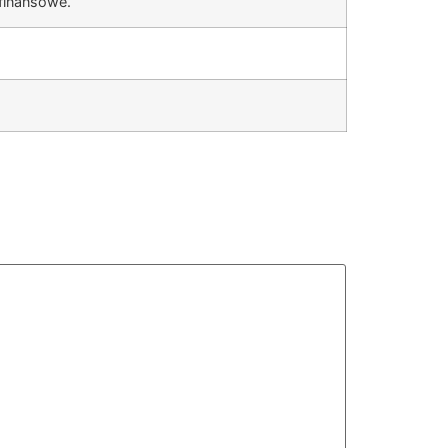
finansowe.