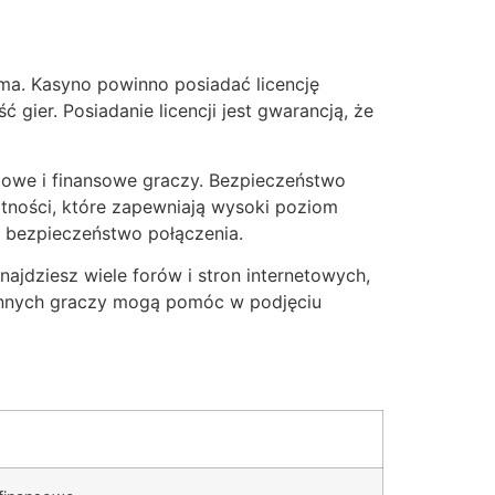
orma. Kasyno powinno posiadać licencję
gier. Posiadanie licencji jest gwarancją, że
owe i finansowe graczy. Bezpieczeństwo
atności, które zapewniają wysoki poziom
a bezpieczeństwo połączenia.
ajdziesz wiele forów i stron internetowych,
e innych graczy mogą pomóc w podjęciu