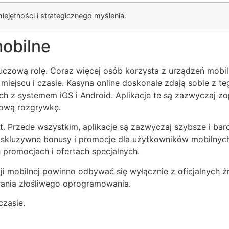
ejętności i strategicznego myślenia.
mobilne
czową rolę. Coraz więcej osób korzysta z urządzeń mobilny
jscu i czasie. Kasyna online doskonale zdają sobie z tego
ach z systemem iOS i Android. Aplikacje te są zazwyczaj
mową rozgrywkę.
let. Przede wszystkim, aplikacje są zazwyczaj szybsze i ba
kskluzywne bonusy i promocje dla użytkowników mobilnych.
promocjach i ofertach specjalnych.
ji mobilnej powinno odbywać się wyłącznie z oficjalnych źró
rania złośliwego oprogramowania.
czasie.