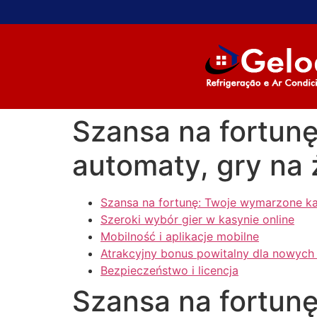
Szansa na fortun
automaty, gry na 
Szansa na fortunę: Twoje wymarzone ka
Szeroki wybór gier w kasynie online
Mobilność i aplikacje mobilne
Atrakcyjny bonus powitalny dla nowych
Bezpieczeństwo i licencja
Szansa na fortun