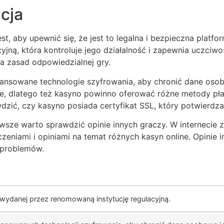
cja
st, aby upewnić się, że jest to legalna i bezpieczna platf
ną, która kontroluje jego działalność i zapewnia uczciwość 
a zasad odpowiedzialnej gry.
sowane technologie szyfrowania, aby chronić dane osob
ne, dlatego też kasyno powinno oferować różne metody pł
dzić, czy kasyno posiada certyfikat SSL, który potwierdz
sze warto sprawdzić opinie innych graczy. W internecie zn
czeniami i opiniami na temat różnych kasyn online. Opini
h problemów.
i wydanej przez renomowaną instytucję regulacyjną.