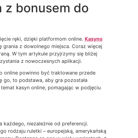
na z bonusem do
cie ręki, dzięki platformom online.
Kasyno
ę grania z dowolnego miejsca. Coraz więcej
aną. W tym artykule przyjrzymy się bliżej
zystania z nowoczesnych aplikacji.
no online powinno być traktowane przede
ię go, to podstawa, aby gra pozostała
 temat kasyn online, pomagając w podjęciu
a każdego, niezależnie od preferencji.
ego rodzaju ruletki – europejską, amerykańską