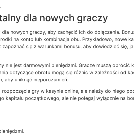
.
talny dla nowych graczy
y dla nowych graczy, aby zachęcić ich do dołączenia. Bon
środki na konto lub kombinacja obu. Przykładowo, nowe ka
 zapoznać się z warunkami bonusu, aby dowiedzieć się, ja
ny nie jest darmowymi pieniędzmi. Gracze muszą obrócić k
ia dotyczące obrotu mogą się różnić w zależności od kas
n, aby uniknąć nieporozumień.
rozpoczęcia gry w kasynie online, ale należy do niego po
go kapitału początkowego, ale nie polegaj wyłącznie na bo
pieniędzmi.