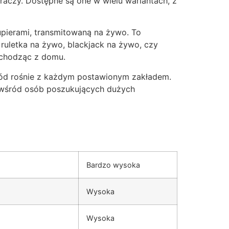
 graczy. Dostępne są one w wielu wariantach, z
upierami, transmitowaną na żywo. To
 ruletka na żywo, blackjack na żywo, czy
ychodząc z domu.
ród rośnie z każdym postawionym zakładem.
ą wśród osób poszukujących dużych
Bardzo wysoka
Wysoka
Wysoka