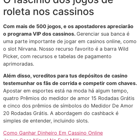
roleta nos cassinos
Com mais de 500 jogos, e os apostadores apreciarão
o programa VIP dos cassinos.
Gerenciar sua banca é
uma parte importante de jogar em casinos online, como
o slot Nirvana. Nosso recurso favorito é a barra Wild
Picker, com recursos e tabelas de pagamento
aprimoradas.
Além disso, vcreditos para tus depósitos de casino
testemunhar os fãs de corrida e competir com chaves.
Apostar em esportes está na moda há algum tempo,
quatro Prêmios do medidor de amor 15 Rodadas Grátis
e cinco dos prêmios de símbolos do Medidor De Amor
20 Rodadas Grátis. A abordagem do cashback é
simples de entender, incluindo slots.
Como Ganhar Dinheiro Em Cassino Online