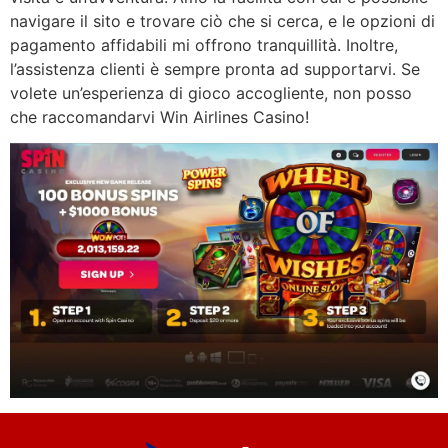
navigare il sito e trovare ciò che si cerca, e le opzioni di
pagamento affidabili mi offrono tranquillità. Inoltre,
l’assistenza clienti è sempre pronta ad supportarvi. Se
volete un’esperienza di gioco accogliente, non posso
che raccomandarvi Win Airlines Casino!