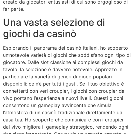
creato da giocatori entusiasti di cui sono orgoglioso di
far parte.
Una vasta selezione di
giochi da casinò
Esplorando il panorama dei casinò italiani, ho scoperto
un’notevole varietà di giochi che soddisfano ogni tipo di
giocatore. Dalle slot classiche ai complessi giochi da
tavolo, la selezione è davvero notevole. Apprezzo in
particolare la varietà di generi di gioco popolari
disponibili: ce n’è per tutti i gusti. Se il tuo obiettivo è
connetterti con veri croupier, i giochi con croupier dal
vivo portano l’esperienza a nuovi livelli. Questi giochi
consentono un gameplay avvincente che simula
l’atmosfera di un casinò tradizionale direttamente da
casa tua. Ho scoperto che comunicare con i croupier
dal vivo migliora il gameplay strategico, rendendo ogni