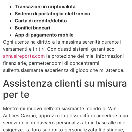
Transazioni in criptovaluta
Sistemi di portafoglio elettronico
Carta di credito/debito
Bonifici bancari
App di pagamento mobile
Ogni utente ha diritto a la massima serenità durante i
versamenti e i ritiri. Con questi sistemi, garantisco
annualreports.com
la protezione dei miei informazioni
finanziarie, permettendomi di concentrarmi
sull’entusiasmante esperienza di gioco che mi attende.
Assistenza clienti su misura
per te
Mentre mi muovo nell’entusiasmante mondo di Win
Airlines Casino, apprezzo la possibilità di accedere a un
servizio clienti davvero personalizzato in base alle mie
esigenze. La loro supporto personalizzata li distingue,