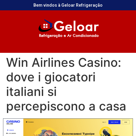
Bem vindos à Geloar Refrigeração
Win Airlines Casino:
dove i giocatori
italiani si
percepiscono a casa