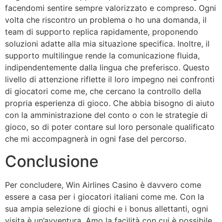
facendomi sentire sempre valorizzato e compreso. Ogni
volta che riscontro un problema o ho una domanda, il
team di supporto replica rapidamente, proponendo
soluzioni adatte alla mia situazione specifica. Inoltre, il
supporto multilingue rende la comunicazione fluida,
indipendentemente dalla lingua che preferisco. Questo
livello di attenzione riflette il loro impegno nei confronti
di giocatori come me, che cercano la controllo della
propria esperienza di gioco. Che abbia bisogno di aiuto
con la amministrazione del conto o con le strategie di
gioco, so di poter contare sul loro personale qualificato
che mi accompagnerà in ogni fase del percorso.
Conclusione
Per concludere, Win Airlines Casino è davvero come
essere a casa per i giocatori italiani come me. Con la
sua ampia selezione di giochi e i bonus allettanti, ogni
visita è un’avventura. Amo la facilità con cui è possibile