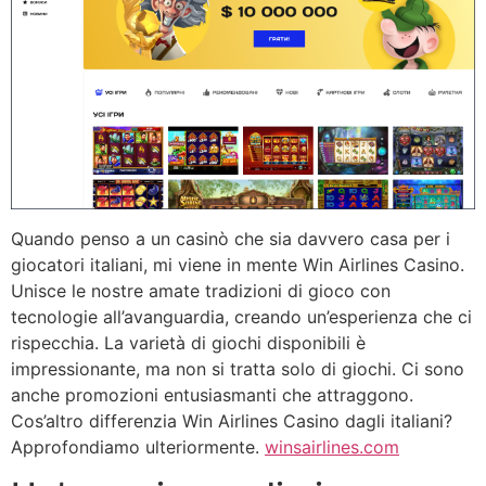
Quando penso a un casinò che sia davvero casa per i
giocatori italiani, mi viene in mente Win Airlines Casino.
Unisce le nostre amate tradizioni di gioco con
tecnologie all’avanguardia, creando un’esperienza che ci
rispecchia. La varietà di giochi disponibili è
impressionante, ma non si tratta solo di giochi. Ci sono
anche promozioni entusiasmanti che attraggono.
Cos’altro differenzia Win Airlines Casino dagli italiani?
Approfondiamo ulteriormente.
winsairlines.com