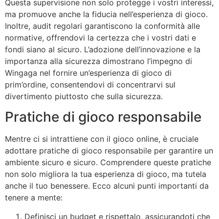
Questa supervisione non solo protegge i vostri interessi,
ma promuove anche la fiducia nell’esperienza di gioco.
Inoltre, audit regolari garantiscono la conformità alle
normative, offrendovi la certezza che i vostri dati e
fondi siano al sicuro. L’adozione dell’innovazione e la
importanza alla sicurezza dimostrano l’impegno di
Wingaga nel fornire un’esperienza di gioco di
prim’ordine, consentendovi di concentrarvi sul
divertimento piuttosto che sulla sicurezza.
Pratiche di gioco responsabile
Mentre ci si intrattiene con il gioco online, è cruciale
adottare pratiche di gioco responsabile per garantire un
ambiente sicuro e sicuro. Comprendere queste pratiche
non solo migliora la tua esperienza di gioco, ma tutela
anche il tuo benessere. Ecco alcuni punti importanti da
tenere a mente:
Definisci un budget e rispettalo, assicurandoti che