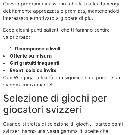
Questo programma assicura che la tua lealtà venga
debitamente apprezzata e premiata, mantenendoti
interessato e motivato a giocare di più.
Ecco alcuni punti salienti che ti faranno sentire
valorizzato:
Ricompense a livelli
Offerte su misura
Giri gratuiti frequenti
Eventi solo su invito
Con Wingaga la lealtà non significa solo punti: è un
viaggio emozionante!
Selezione di giochi per
giocatori svizzeri
Quando si tratta di selezione di giochi, i partecipanti
svizzeri hanno una vasta gamma di scelte che