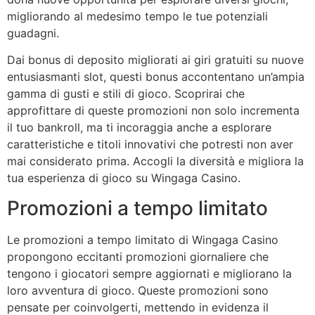
migliorando al medesimo tempo le tue potenziali
guadagni.
Dai bonus di deposito migliorati ai giri gratuiti su nuove
entusiasmanti slot, questi bonus accontentano un’ampia
gamma di gusti e stili di gioco. Scoprirai che
approfittare di queste promozioni non solo incrementa
il tuo bankroll, ma ti incoraggia anche a esplorare
caratteristiche e titoli innovativi che potresti non aver
mai considerato prima. Accogli la diversità e migliora la
tua esperienza di gioco su Wingaga Casino.
Promozioni a tempo limitato
Le promozioni a tempo limitato di Wingaga Casino
propongono eccitanti promozioni giornaliere che
tengono i giocatori sempre aggiornati e migliorano la
loro avventura di gioco. Queste promozioni sono
pensate per coinvolgerti, mettendo in evidenza il