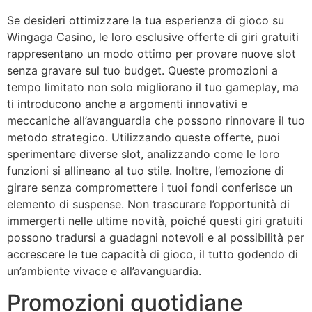
Se desideri ottimizzare la tua esperienza di gioco su
Wingaga Casino, le loro esclusive offerte di giri gratuiti
rappresentano un modo ottimo per provare nuove slot
senza gravare sul tuo budget. Queste promozioni a
tempo limitato non solo migliorano il tuo gameplay, ma
ti introducono anche a argomenti innovativi e
meccaniche all’avanguardia che possono rinnovare il tuo
metodo strategico. Utilizzando queste offerte, puoi
sperimentare diverse slot, analizzando come le loro
funzioni si allineano al tuo stile. Inoltre, l’emozione di
girare senza compromettere i tuoi fondi conferisce un
elemento di suspense. Non trascurare l’opportunità di
immergerti nelle ultime novità, poiché questi giri gratuiti
possono tradursi a guadagni notevoli e al possibilità per
accrescere le tue capacità di gioco, il tutto godendo di
un’ambiente vivace e all’avanguardia.
Promozioni quotidiane