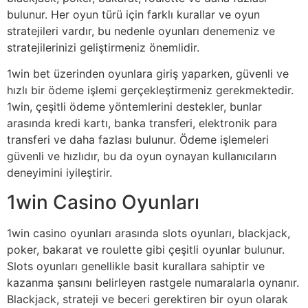
bulunur. Her oyun türü için farklı kurallar ve oyun
stratejileri vardır, bu nedenle oyunları denemeniz ve
stratejilerinizi geliştirmeniz önemlidir.
1win bet üzerinden oyunlara giriş yaparken, güvenli ve
hızlı bir ödeme işlemi gerçekleştirmeniz gerekmektedir.
1win, çeşitli ödeme yöntemlerini destekler, bunlar
arasında kredi kartı, banka transferi, elektronik para
transferi ve daha fazlası bulunur. Ödeme işlemeleri
güvenli ve hızlıdır, bu da oyun oynayan kullanıcıların
deneyimini iyileştirir.
1win Casino Oyunları
1win casino oyunları arasında slots oyunları, blackjack,
poker, bakarat ve roulette gibi çeşitli oyunlar bulunur.
Slots oyunları genellikle basit kurallara sahiptir ve
kazanma şansını belirleyen rastgele numaralarla oynanır.
Blackjack, strateji ve beceri gerektiren bir oyun olarak