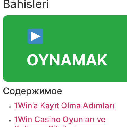
Bahisleri
OYNAMAK
Содержимое
1Win’a Kayıt Olma Adımları
1Win Casino Oyunları ve