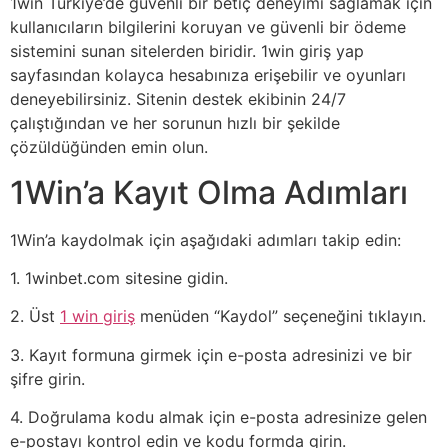
1win Türkiye’de güvenli bir betiç deneyimi sağlamak için
kullanıcıların bilgilerini koruyan ve güvenli bir ödeme
sistemini sunan sitelerden biridir. 1win giriş yap
sayfasından kolayca hesabınıza erişebilir ve oyunları
deneyebilirsiniz. Sitenin destek ekibinin 24/7
çalıştığından ve her sorunun hızlı bir şekilde
çözüldüğünden emin olun.
1Win’a Kayıt Olma Adımları
1Win’a kaydolmak için aşağıdaki adımları takip edin:
1. 1winbet.com sitesine gidin.
2. Üst
1 win giriş
menüden “Kaydol” seçeneğini tıklayın.
3. Kayıt formuna girmek için e-posta adresinizi ve bir
şifre girin.
4. Doğrulama kodu almak için e-posta adresinize gelen
e-postayı kontrol edin ve kodu formda girin.