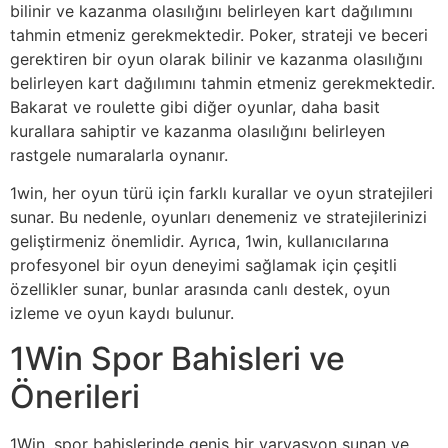
bilinir ve kazanma olasılığını belirleyen kart dağılımını
tahmin etmeniz gerekmektedir. Poker, strateji ve beceri
gerektiren bir oyun olarak bilinir ve kazanma olasılığını
belirleyen kart dağılımını tahmin etmeniz gerekmektedir.
Bakarat ve roulette gibi diğer oyunlar, daha basit
kurallara sahiptir ve kazanma olasılığını belirleyen
rastgele numaralarla oynanır.
1win, her oyun türü için farklı kurallar ve oyun stratejileri
sunar. Bu nedenle, oyunları denemeniz ve stratejilerinizi
geliştirmeniz önemlidir. Ayrıca, 1win, kullanıcılarına
profesyonel bir oyun deneyimi sağlamak için çeşitli
özellikler sunar, bunlar arasında canlı destek, oyun
izleme ve oyun kaydı bulunur.
1Win Spor Bahisleri ve
Önerileri
1Win, spor bahislerinde geniş bir varyasyon sunan ve