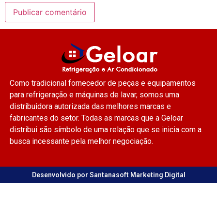
Como tradicional fornecedor de peças e equipamentos
para refrigeração e máquinas de lavar, somos uma
distribuidora autorizada das melhores marcas e
fabricantes do setor. Todas as marcas que a Geloar
distribui são símbolo de uma relação que se inicia com a
busca incessante pela melhor negociação.
Desenvolvido por Santanasoft Marketing Digital