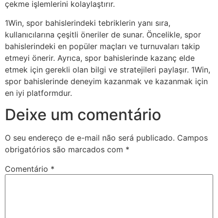
çekme işlemlerini kolaylaştırır.
1Win, spor bahislerindeki tebriklerin yanı sıra,
kullanıcılarına çeşitli öneriler de sunar. Öncelikle, spor
bahislerindeki en popüler maçları ve turnuvaları takip
etmeyi önerir. Ayrıca, spor bahislerinde kazanç elde
etmek için gerekli olan bilgi ve stratejileri paylaşır. 1Win,
spor bahislerinde deneyim kazanmak ve kazanmak için
en iyi platformdur.
Deixe um comentário
O seu endereço de e-mail não será publicado.
Campos
obrigatórios são marcados com
*
Comentário
*