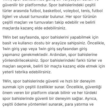
güvenilir bir platformdur. Spor bahislerindeki çeşitli
türler arasında futbol, basketbol, voleybol, tenis, futbol
ligleri ve ulusal turnuvalar bulunur. Her spor türünün
çeşitli maçları ve turnuvaları takip edebilir ve belirli
maçlarda kazanç elde edebilirsiniz.
1Win bet sayfasında, spor bahislerini yapabilmek için
basit ve kullanıcı dostu bir arayüze sahipsiniz. Öncelikle,
1win giriş yap veya 1win giriş sayfasından giriş
yapmanız gerekmektedir. Ardından, spor bahislerine
yönlendirileceksiniz. Spor bahislerindeki farklı türler ve
maçları seçerek, belirli bir maçta kazanç elde etmek için
yeterli tebrika edebilirsiniz.
1Win, spor bahislerinde güvenli ve hızlı bir deneyim
sunmak için çeşitli özellikler sunar. Öncelikle, güvenliği
önem veren bir platform olarak bilinir ve her türdeki
spor bahislerinde güvenli bir deneyim sağlar. Ayrıca,
çeşitli ödeme yöntemleri sunarak, para yatırma ve