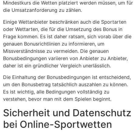
Mindestkurs die Wetten platziert werden müssen, um für
die Umsatzanforderung zu zählen.
Einige Wettanbieter beschränken auch die Sportarten
oder Wettarten, die für die Umsetzung des Bonus in
Frage kommen. Es ist daher ratsam, sich vorab über die
genauen Bonusrichtlinien zu informieren, um
Missverständnisse zu vermeiden. Die genauen
Bonusbedingungen variieren von Anbieter zu Anbieter,
daher ist ein gründlicher Vergleich unerlässlich.
Die Einhaltung der Bonusbedingungen ist entscheidend,
um den Bonusbetrag tatsächlich auszahlen zu können.
Es ist wichtig, alle Bedingungen vollständig zu
verstehen, bevor man mit dem Spielen beginnt.
Sicherheit und Datenschutz
bei Online-Sportwetten