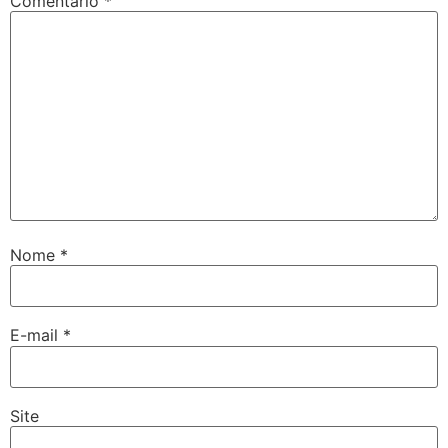
Comentário
*
Nome
*
E-mail
*
Site