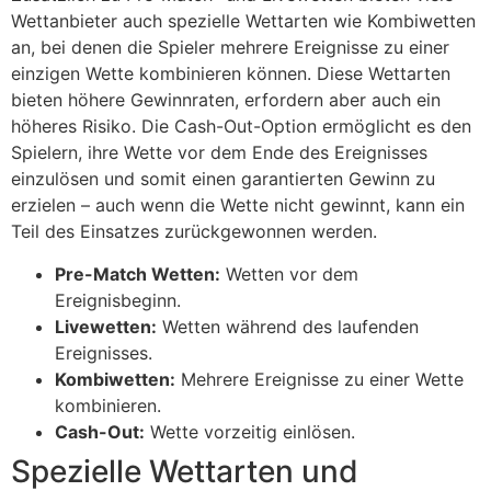
Wettanbieter auch spezielle Wettarten wie Kombiwetten
an, bei denen die Spieler mehrere Ereignisse zu einer
einzigen Wette kombinieren können. Diese Wettarten
bieten höhere Gewinnraten, erfordern aber auch ein
höheres Risiko. Die Cash-Out-Option ermöglicht es den
Spielern, ihre Wette vor dem Ende des Ereignisses
einzulösen und somit einen garantierten Gewinn zu
erzielen – auch wenn die Wette nicht gewinnt, kann ein
Teil des Einsatzes zurückgewonnen werden.
Pre-Match Wetten:
Wetten vor dem
Ereignisbeginn.
Livewetten:
Wetten während des laufenden
Ereignisses.
Kombiwetten:
Mehrere Ereignisse zu einer Wette
kombinieren.
Cash-Out:
Wette vorzeitig einlösen.
Spezielle Wettarten und