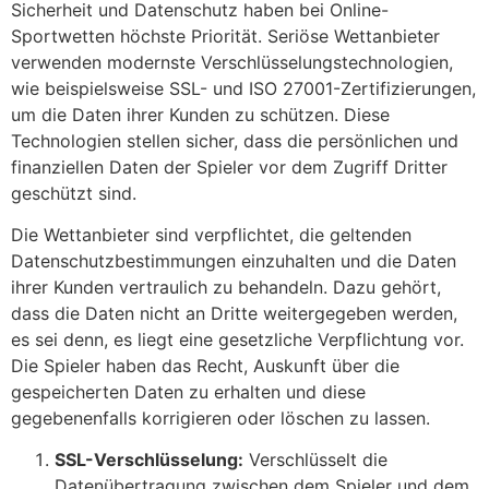
Sicherheit und Datenschutz haben bei Online-
Sportwetten höchste Priorität. Seriöse Wettanbieter
verwenden modernste Verschlüsselungstechnologien,
wie beispielsweise SSL- und ISO 27001-Zertifizierungen,
um die Daten ihrer Kunden zu schützen. Diese
Technologien stellen sicher, dass die persönlichen und
finanziellen Daten der Spieler vor dem Zugriff Dritter
geschützt sind.
Die Wettanbieter sind verpflichtet, die geltenden
Datenschutzbestimmungen einzuhalten und die Daten
ihrer Kunden vertraulich zu behandeln. Dazu gehört,
dass die Daten nicht an Dritte weitergegeben werden,
es sei denn, es liegt eine gesetzliche Verpflichtung vor.
Die Spieler haben das Recht, Auskunft über die
gespeicherten Daten zu erhalten und diese
gegebenenfalls korrigieren oder löschen zu lassen.
SSL-Verschlüsselung:
Verschlüsselt die
Datenübertragung zwischen dem Spieler und dem