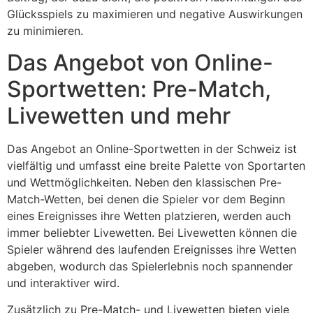
Glücksspiels zu maximieren und negative Auswirkungen
zu minimieren.
Das Angebot von Online-
Sportwetten: Pre-Match,
Livewetten und mehr
Das Angebot an Online-Sportwetten in der Schweiz ist
vielfältig und umfasst eine breite Palette von Sportarten
und Wettmöglichkeiten. Neben den klassischen Pre-
Match-Wetten, bei denen die Spieler vor dem Beginn
eines Ereignisses ihre Wetten platzieren, werden auch
immer beliebter Livewetten. Bei Livewetten können die
Spieler während des laufenden Ereignisses ihre Wetten
abgeben, wodurch das Spielerlebnis noch spannender
und interaktiver wird.
Zusätzlich zu Pre-Match- und Livewetten bieten viele