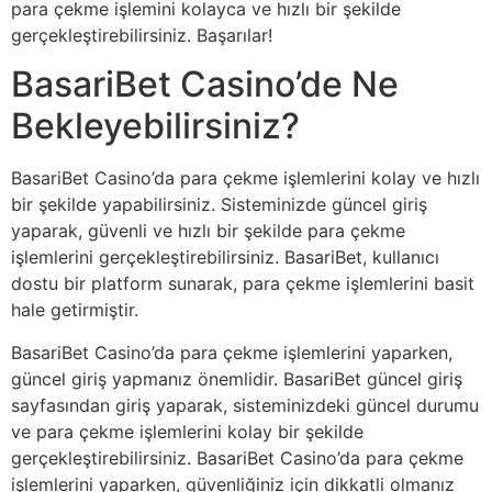
para çekme işlemini kolayca ve hızlı bir şekilde
gerçekleştirebilirsiniz. Başarılar!
BasariBet Casino’de Ne
Bekleyebilirsiniz?
BasariBet Casino’da para çekme işlemlerini kolay ve hızlı
bir şekilde yapabilirsiniz. Sisteminizde güncel giriş
yaparak, güvenli ve hızlı bir şekilde para çekme
işlemlerini gerçekleştirebilirsiniz. BasariBet, kullanıcı
dostu bir platform sunarak, para çekme işlemlerini basit
hale getirmiştir.
BasariBet Casino’da para çekme işlemlerini yaparken,
güncel giriş yapmanız önemlidir. BasariBet güncel giriş
sayfasından giriş yaparak, sisteminizdeki güncel durumu
ve para çekme işlemlerini kolay bir şekilde
gerçekleştirebilirsiniz. BasariBet Casino’da para çekme
işlemlerini yaparken, güvenliğiniz için dikkatli olmanız