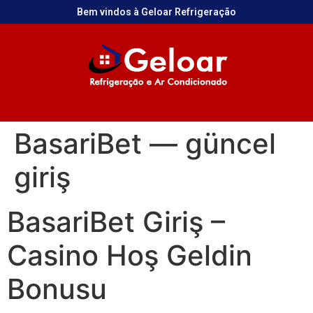
Bem vindos à Geloar Refrigeração
BasariBet — güncel
giriş
BasariBet Giriş –
Casino Hoş Geldin
Bonusu