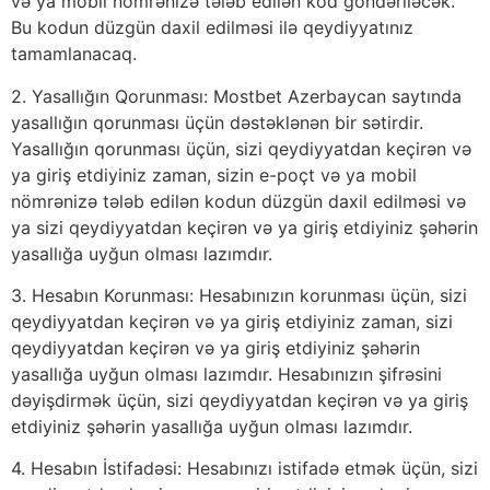
və ya mobil nömrənizə tələb edilən kod göndəriləcək.
Bu kodun düzgün daxil edilməsi ilə qeydiyyatınız
tamamlanacaq.
2. Yasallığın Qorunması: Mostbet Azerbaycan saytında
yasallığın qorunması üçün dəstəklənən bir sətirdir.
Yasallığın qorunması üçün, sizi qeydiyyatdan keçirən və
ya giriş etdiyiniz zaman, sizin e-poçt və ya mobil
nömrənizə tələb edilən kodun düzgün daxil edilməsi və
ya sizi qeydiyyatdan keçirən və ya giriş etdiyiniz şəhərin
yasallığa uyğun olması lazımdır.
3. Hesabın Korunması: Hesabınızın korunması üçün, sizi
qeydiyyatdan keçirən və ya giriş etdiyiniz zaman, sizi
qeydiyyatdan keçirən və ya giriş etdiyiniz şəhərin
yasallığa uyğun olması lazımdır. Hesabınızın şifrəsini
dəyişdirmək üçün, sizi qeydiyyatdan keçirən və ya giriş
etdiyiniz şəhərin yasallığa uyğun olması lazımdır.
4. Hesabın İstifadəsi: Hesabınızı istifadə etmək üçün, sizi