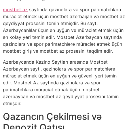
mostbet az
saytında qazinolara və spor parimatchlərə
müraciət etmək üçün mostbet azerbaijan və mostbet az
qeydiyyat prosesini təmin etmişdir. Bu sayt,
Azerbaycanlılar üçün ən uyğun və müraciət etmək üçün
ən kolay yeri təmin edir. Mostbet Azerbaycan saytında
qazinolara və spor parimatchlərə müraciət etmək üçün
mostbet giriş və mostbet az prosesini təqdim edir.
Azerbaycanda Kazino Saytları arasında Mostbet
Azerbaycan saytı, qazinolara və spor parimatchlərə
müraciət etmək üçün ən uyğun və güvenli yeri təmin
edir. Mostbet Az saytında qazinolara və spor
parimatchlərə müraciət etmək üçün mostbet
azerbaycan və mostbet az qeydiyyat prosesini təmin
etmişdir.
Qazancın Çekilmesi və
Depozit Qatışı