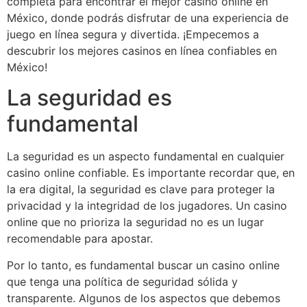
completa para encontrar el mejor casino online en
México, donde podrás disfrutar de una experiencia de
juego en línea segura y divertida. ¡Empecemos a
descubrir los mejores casinos en línea confiables en
México!
La seguridad es
fundamental
La seguridad es un aspecto fundamental en cualquier
casino online confiable. Es importante recordar que, en
la era digital, la seguridad es clave para proteger la
privacidad y la integridad de los jugadores. Un casino
online que no prioriza la seguridad no es un lugar
recomendable para apostar.
Por lo tanto, es fundamental buscar un casino online
que tenga una política de seguridad sólida y
transparente. Algunos de los aspectos que debemos