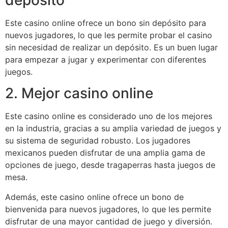
depósito
Este casino online ofrece un bono sin depósito para
nuevos jugadores, lo que les permite probar el casino
sin necesidad de realizar un depósito. Es un buen lugar
para empezar a jugar y experimentar con diferentes
juegos.
2. Mejor casino online
Este casino online es considerado uno de los mejores
en la industria, gracias a su amplia variedad de juegos y
su sistema de seguridad robusto. Los jugadores
mexicanos pueden disfrutar de una amplia gama de
opciones de juego, desde tragaperras hasta juegos de
mesa.
Además, este casino online ofrece un bono de
bienvenida para nuevos jugadores, lo que les permite
disfrutar de una mayor cantidad de juego y diversión.