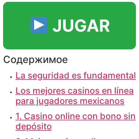
JUGAR
Содержимое
La seguridad es fundamental
Los mejores casinos en línea
para jugadores mexicanos
1. Casino online con bono sin
depósito