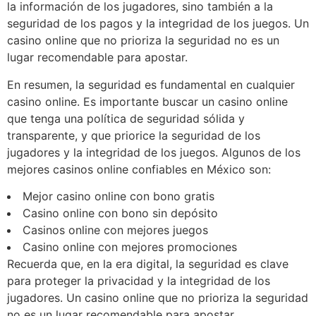
la información de los jugadores, sino también a la
seguridad de los pagos y la integridad de los juegos. Un
casino online que no prioriza la seguridad no es un
lugar recomendable para apostar.
En resumen, la seguridad es fundamental en cualquier
casino online. Es importante buscar un casino online
que tenga una política de seguridad sólida y
transparente, y que priorice la seguridad de los
jugadores y la integridad de los juegos. Algunos de los
mejores casinos online confiables en México son:
Mejor casino online con bono gratis
Casino online con bono sin depósito
Casinos online con mejores juegos
Casino online con mejores promociones
Recuerda que, en la era digital, la seguridad es clave
para proteger la privacidad y la integridad de los
jugadores. Un casino online que no prioriza la seguridad
no es un lugar recomendable para apostar.