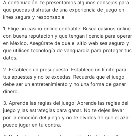
A continuación, te presentamos algunos consejos para
que puedas disfrutar de una experiencia de juego en
línea segura y responsable.
1. Elige un casino online confiable: Busca casinos online
con buena reputación y que tengan licencia para operar
en México. Asegúrate de que el sitio web sea seguro y
que utilicen tecnología de vanguardia para proteger tus
datos.
2. Establece un presupuesto: Establece un límite para
tus apuestas y no te excedas. Recuerda que el juego
debe ser un entretenimiento y no una forma de ganar
dinero.
3. Aprende las reglas del juego: Aprende las reglas del
juego y las estrategias para ganar. No te dejes llevar
por la emoción del juego y no te olvides de que el azar
puede jugar en tu contra.