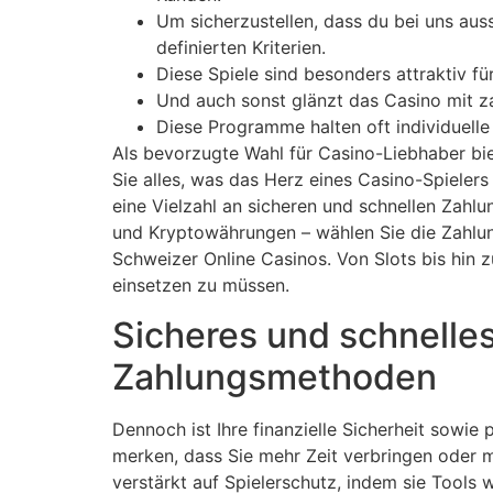
Um sicherzustellen, dass du bei uns auss
definierten Kriterien.
Diese Spiele sind besonders attraktiv f
Und auch sonst glänzt das Casino mit z
Diese Programme halten oft individuelle 
Als bevorzugte Wahl für Casino-Liebhaber biet
Sie alles, was das Herz eines Casino-Spieler
eine Vielzahl an sicheren und schnellen Zahl
und Kryptowährungen – wählen Sie die Zahlung
Schweizer Online Casinos. Von Slots bis hin z
einsetzen zu müssen.
Sicheres und schnelle
Zahlungsmethoden
Dennoch ist Ihre finanzielle Sicherheit sowie
merken, dass Sie mehr Zeit verbringen oder 
verstärkt auf Spielerschutz, indem sie Tools w