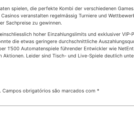
maten spielen, die perfekte Kombi der verschiedenen Games
e Casinos veranstalten regelmässig Turniere und Wettbewer
der Sachpreise zu gewinnen.
, einschliesslich hoher Einzahlungslimits und exklusiver VI
 könnte die etwas geringere durchschnittliche Auszahlungsq
über 1’500 Automatenspiele führender Entwickler wie NetEn
 Aktionen. Leider sind Tisch- und Live-Spiele deutlich unt
.
Campos obrigatórios são marcados com
*