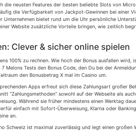
ach die neusten Features der besten beliebte Slots von Mic
äufig die Verfügbarkeit von Jackpot-Gewinnen bei einer Vi
 Unternehmen bietet rund um die Uhr persönliche Unterstüt
einer Website zusätzliche Vorteile bringen, wie zeitlich beg
: Clever & sicher online spielen
ns 100% zu rechnen. Wie hoch der Bonus ausfallen wird, ist
eres 7 Melons Tests den Bonus Code, den Du bei der Anmel
Zeitraum den Bonusbetrag X mal im Casino um.
prechenden Apps erfreut sich diese Zahlungsart großer Bel
itt “Zahlungsmethoden” sowohl auf der Webseite als auch i
weisung. Während sie früher mindestens einen Werktag daue
erfür einfach mit Sofort-Überweisung, Klarna oder Banking
eine an.
no Schweiz ist maximal zuverlässig und legt einen großen 