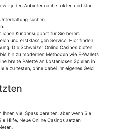
 wir jeden Anbieter nach strikten und klar
 Unterhaltung suchen.
n.
nlichen Kundensupport für Sie bereit.
elen und erstklassigen Service. Hier finden
bung. Die Schweizer Online Casinos bieten
n bis hin zu modernen Methoden wie E-Wallets
e breite Palette an kostenlosen Spielen in
iele zu testen, ohne dabei Ihr eigenes Geld
tzten
n Ihnen viel Spass bereiten, aber wenn Sie
ie Hilfe. Neue Online Casinos setzen
ieten.