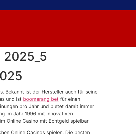
z 2025_5
2025
 Bekannt ist der Hersteller auch für seine
es und ist
boomerang bet
für einen
einungen pro Jahr und bietet damit immer
ung im Jahr 1996 mit innovativen
im Online Casino mit Echtgeld spielbar.
en Online Casinos spielen. Die besten