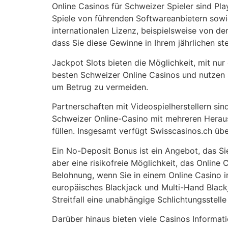
Online Casinos für Schweizer Spieler sind Pla
Spiele von führenden Softwareanbietern sowie
internationalen Lizenz, beispielsweise von 
dass Sie diese Gewinne in Ihrem jährlichen 
Jackpot Slots bieten die Möglichkeit, mit nu
besten Schweizer Online Casinos und nutzen S
um Betrug zu vermeiden.
Partnerschaften mit Videospielherstellern sin
Schweizer Online-Casino mit mehreren Heraus
füllen. Insgesamt verfügt Swisscasinos.ch übe
Ein No-Deposit Bonus ist ein Angebot, das Sie
aber eine risikofreie Möglichkeit, das Online
Belohnung, wenn Sie in einem Online Casino i
europäisches Blackjack und Multi-Hand Blackja
Streitfall eine unabhängige Schlichtungsstelle
Darüber hinaus bieten viele Casinos Informatio