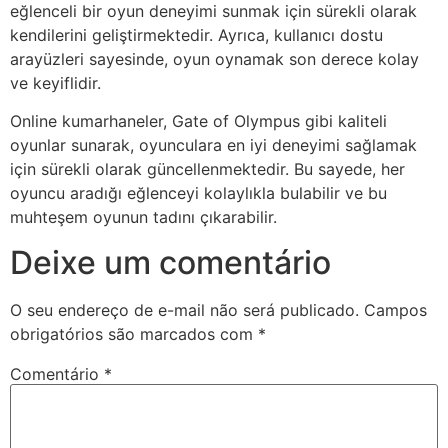
eğlenceli bir oyun deneyimi sunmak için sürekli olarak
kendilerini geliştirmektedir. Ayrıca, kullanıcı dostu
arayüzleri sayesinde, oyun oynamak son derece kolay
ve keyiflidir.
Online kumarhaneler, Gate of Olympus gibi kaliteli
oyunlar sunarak, oyunculara en iyi deneyimi sağlamak
için sürekli olarak güncellenmektedir. Bu sayede, her
oyuncu aradığı eğlenceyi kolaylıkla bulabilir ve bu
muhteşem oyunun tadını çıkarabilir.
Deixe um comentário
O seu endereço de e-mail não será publicado.
Campos
obrigatórios são marcados com
*
Comentário
*