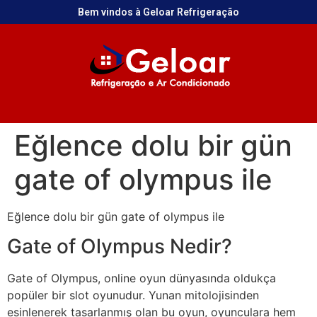
Bem vindos à Geloar Refrigeração
Eğlence dolu bir gün
gate of olympus ile
Eğlence dolu bir gün gate of olympus ile
Gate of Olympus Nedir?
Gate of Olympus, online oyun dünyasında oldukça
popüler bir slot oyunudur. Yunan mitolojisinden
esinlenerek tasarlanmış olan bu oyun, oyunculara hem