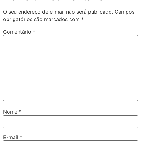
O seu endereço de e-mail não será publicado.
Campos
obrigatórios são marcados com
*
Comentário
*
Nome
*
E-mail
*