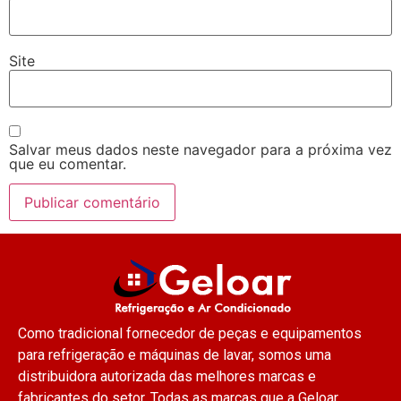
Site
Salvar meus dados neste navegador para a próxima vez
que eu comentar.
Como tradicional fornecedor de peças e equipamentos
para refrigeração e máquinas de lavar, somos uma
distribuidora autorizada das melhores marcas e
fabricantes do setor. Todas as marcas que a Geloar