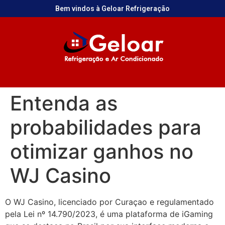
Bem vindos à Geloar Refrigeração
Entenda as
probabilidades para
otimizar ganhos no
WJ Casino
O WJ Casino, licenciado por Curaçao e regulamentado
pela Lei nº 14.790/2023, é uma plataforma de iGaming