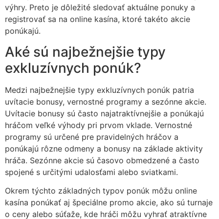
výhry. Preto je dôležité sledovať aktuálne ponuky a
registrovať sa na online kasína, ktoré takéto akcie
ponúkajú.
Aké sú najbežnejšie typy
exkluzívnych ponúk?
Medzi najbežnejšie typy exkluzívnych ponúk patria
uvítacie bonusy, vernostné programy a sezónne akcie.
Uvítacie bonusy sú často najatraktívnejšie a ponúkajú
hráčom veľké výhody pri prvom vklade. Vernostné
programy sú určené pre pravidelných hráčov a
ponúkajú rôzne odmeny a bonusy na základe aktivity
hráča. Sezónne akcie sú časovo obmedzené a často
spojené s určitými udalosťami alebo sviatkami.
Okrem týchto základných typov ponúk môžu online
kasína ponúkať aj špeciálne promo akcie, ako sú turnaje
o ceny alebo súťaže, kde hráči môžu vyhrať atraktívne