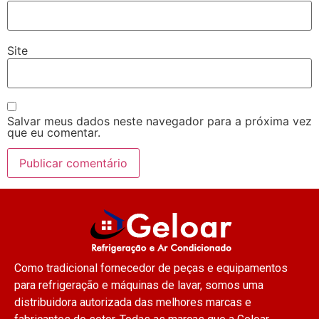
Site
Salvar meus dados neste navegador para a próxima vez
que eu comentar.
Como tradicional fornecedor de peças e equipamentos
para refrigeração e máquinas de lavar, somos uma
distribuidora autorizada das melhores marcas e