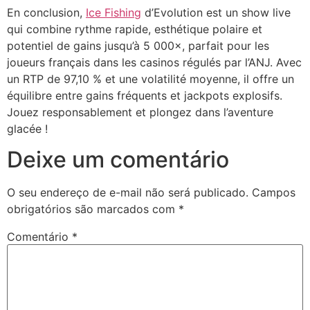
En conclusion,
Ice Fishing
d’Evolution est un show live
qui combine rythme rapide, esthétique polaire et
potentiel de gains jusqu’à 5 000×, parfait pour les
joueurs français dans les casinos régulés par l’ANJ. Avec
un RTP de 97,10 % et une volatilité moyenne, il offre un
équilibre entre gains fréquents et jackpots explosifs.
Jouez responsablement et plongez dans l’aventure
glacée !
Deixe um comentário
O seu endereço de e-mail não será publicado.
Campos
obrigatórios são marcados com
*
Comentário
*