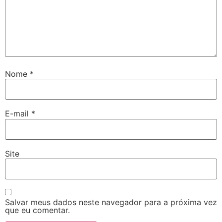
Nome
*
E-mail
*
Site
Salvar meus dados neste navegador para a próxima vez
que eu comentar.