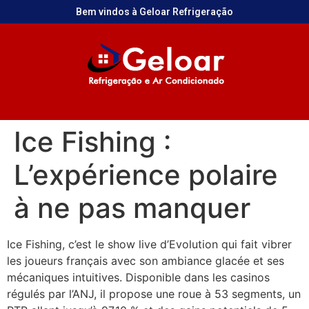
Bem vindos à Geloar Refrigeração
Ice Fishing :
L’expérience polaire
à ne pas manquer
Ice Fishing, c’est le show live d’Evolution qui fait vibrer
les joueurs français avec son ambiance glacée et ses
mécaniques intuitives. Disponible dans les casinos
régulés par l’ANJ, il propose une roue à 53 segments, un