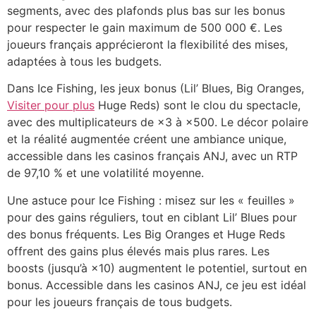
segments, avec des plafonds plus bas sur les bonus
pour respecter le gain maximum de 500 000 €. Les
joueurs français apprécieront la flexibilité des mises,
adaptées à tous les budgets.
Dans Ice Fishing, les jeux bonus (Lil’ Blues, Big Oranges,
Visiter pour plus
Huge Reds) sont le clou du spectacle,
avec des multiplicateurs de ×3 à ×500. Le décor polaire
et la réalité augmentée créent une ambiance unique,
accessible dans les casinos français ANJ, avec un RTP
de 97,10 % et une volatilité moyenne.
Une astuce pour Ice Fishing : misez sur les « feuilles »
pour des gains réguliers, tout en ciblant Lil’ Blues pour
des bonus fréquents. Les Big Oranges et Huge Reds
offrent des gains plus élevés mais plus rares. Les
boosts (jusqu’à ×10) augmentent le potentiel, surtout en
bonus. Accessible dans les casinos ANJ, ce jeu est idéal
pour les joueurs français de tous budgets.