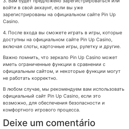
3. Вам будет предложено зарегистрироваться или
войти в свой аккаунт, если вы уже
зарегистрированы на официальном сайте Pin Up
Casino.
4. После входа вы сможете играть в игры, которые
доступны на официальном сайте Pin Up Casino,
включая слоты, карточные игры, рулетку и другие.
Важно помнить, что зеркало Pin Up Casino может
иметь ограниченные функции в сравнении с
официальным сайтом, и некоторые функции могут
не работать корректно.
В любом случае, мы рекомендуем вам использовать
официальный сайт Pin Up Casino, если это
возможно, для обеспечения безопасности и
комфортного игрового процесса.
Deixe um comentário