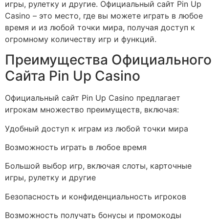
игры, рулетку и другие. Официальный сайт Pin Up
Casino – это место, где вы можете играть в любое
время и из любой точки мира, получая доступ к
огромному количеству игр и функций.
Преимущества Официального
Сайта Pin Up Casino
Официальный сайт Pin Up Casino предлагает
игрокам множество преимуществ, включая:
Удобный доступ к играм из любой точки мира
Возможность играть в любое время
Большой выбор игр, включая слоты, карточные
игры, рулетку и другие
Безопасность и конфиденциальность игроков
Возможность получать бонусы и промокоды