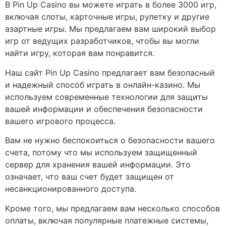
В Pin Up Casino вы можете играть в более 3000 игр,
включая слоты, карточные игры, рулетку и другие
азартные игры. Мы предлагаем вам широкий выбор
игр от ведущих разработчиков, чтобы вы могли
найти игру, которая вам понравится.
Наш сайт Pin Up Casino предлагает вам безопасный
и надежный способ играть в онлайн-казино. Мы
используем современные технологии для защиты
вашей информации и обеспечения безопасности
вашего игрового процесса.
Вам не нужно беспокоиться о безопасности вашего
счета, потому что мы используем защищенный
сервер для хранения вашей информации. Это
означает, что ваш счет будет защищен от
несанкционированного доступа.
Кроме того, мы предлагаем вам несколько способов
оплаты, включая популярные платежные системы,