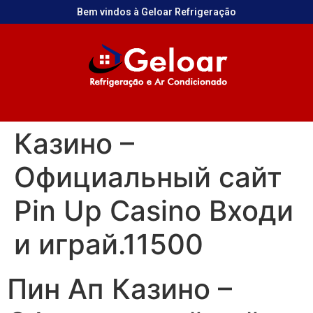
Bem vindos à Geloar Refrigeração
Казино –
Официальный сайт
Pin Up Casino Входи
и играй.11500
Пин Ап Казино –