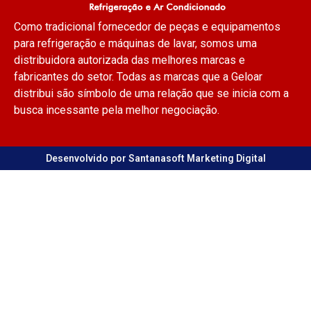
Como tradicional fornecedor de peças e equipamentos
para refrigeração e máquinas de lavar, somos uma
distribuidora autorizada das melhores marcas e
fabricantes do setor. Todas as marcas que a Geloar
distribui são símbolo de uma relação que se inicia com a
busca incessante pela melhor negociação.
Desenvolvido por Santanasoft Marketing Digital