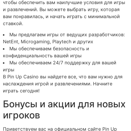
чтобы обеспечить вам наилучшие условия для игры
и развлечений. Вы можете выбрать игру, которая
вам понравилась, и начать играть с минимальной
ставкой.
Мы предлагаем игры от ведущих разработчиков:
NetEnt, Microgaming, Playtech и других
Мы обеспечиваем безопасность и
конфиденциальность вашей игры
Мы обеспечиваем 24/7 поддержку для вашей
игры
В Pin Up Casino вы найдете все, что вам нужно для
наслаждения игрой и развлечениями. Начните
играть сегодня!
Бонусы и акции для новых
игроков
Приветствуем вас на официальном сайте Pin Up