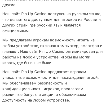
другие.
Наш сайт Pin Up Casino доступен на русском языке,
что делает его доступным для игроков из России и
других стран, где русский язык является
официальным.
Мы предлагаем игрокам возможность играть на
любом устройстве, включая компьютер, смартфон и
планшет. Наш сайт Pin Up Casino оптимизирован для
работы на любом устройстве, чтобы вы могли
играть, где бы вы не были.
Наш сайт Pin Up Casino предлагает игрокам
уникальные возможности для наслаждения игрой.
Мы обеспечиваем безопасность и
конфиденциальность игроков, предлагаем
различные бонусы и акции, и обеспечиваем
доступность на любом устройстве.