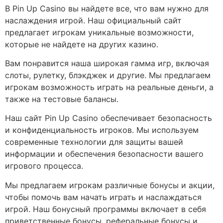
В Pin Up Casino вы найдете все, что вам нужно для
наслаждения игрой. Наш официальный сайт
предлагает игрокам уникальные возможности,
которые не найдете на других казино.
Вам понравится наша широкая гамма игр, включая
слоты, рулетку, блэкджек и другие. Мы предлагаем
игрокам возможность играть на реальные деньги, а
также на тестовые балансы.
Наш сайт Pin Up Casino обеспечивает безопасность
и конфиденциальность игроков. Мы используем
современные технологии для защиты вашей
информации и обеспечения безопасности вашего
игрового процесса.
Мы предлагаем игрокам различные бонусы и акции,
чтобы помочь вам начать играть и наслаждаться
игрой. Наш бонусный программы включает в себя
приветственные бонусы, реферальные бонусы и