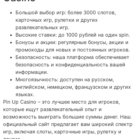
Большой выбор игр: более 3000 слотов,
карточных игр, рулетки и других
развлекательных игр.
Высокие ставки: до 1000 рублей на один spin.
Бонусы и акции: регулярные бонусы, акции и
промокоды для новых и постоянных игроков.
Безопасность: наша платформа обеспечивает
безопасность и конфиденциальность вашей
информации.
Многоязычность: доступен на русском,
английском, немецком, французском и других
языках.
Pin Up Casino – это лучшее место для игроков,
которые ищут развлекательный опыт и
возможность выиграть большие суммы денег. Наш
официальный сайт предлагает вам широкий спектр
игр, включая слоты, карточные игры, рулетку и