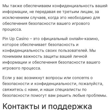
Мы также обеспечиваем конфиденциальность вашей
информации, не передавая ее третьим лицам, за
исключением случаев, когда это необходимо для
обеспечения безопасности вашего игрового
процесса.
Pin Up Casino – это официальный онлайн-казино,
которое обеспечивает безопасность и
конфиденциальность своих пользователей. Мы
понимаем важность защиты вашей личной
информации и обеспечения безопасности вашего
игрового процесса.
Если у вас возникнут вопросы или concerns о
безопасности и конфиденциальности, пожалуйста,
свяжитесь с нами, и наши специалисты по
безопасности помогут вам решить любые проблемы.
Контакты и поддержка