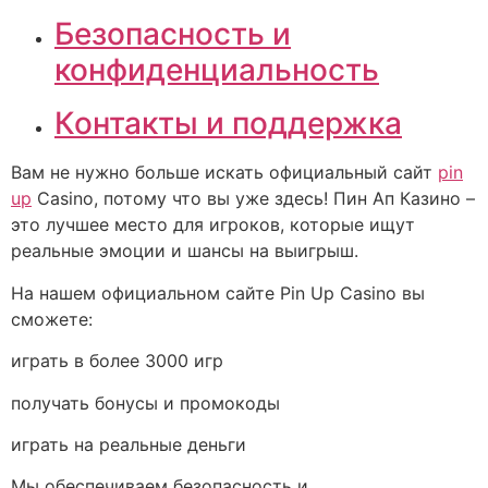
Безопасность и
конфиденциальность
Контакты и поддержка
Вам не нужно больше искать официальный сайт
pin
up
Casino, потому что вы уже здесь! Пин Ап Казино –
это лучшее место для игроков, которые ищут
реальные эмоции и шансы на выигрыш.
На нашем официальном сайте Pin Up Casino вы
сможете:
играть в более 3000 игр
получать бонусы и промокоды
играть на реальные деньги
Мы обеспечиваем безопасность и