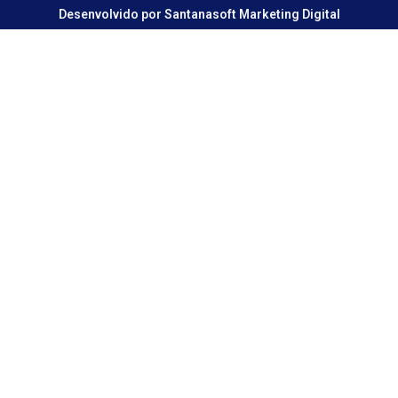
Desenvolvido por Santanasoft Marketing Digital