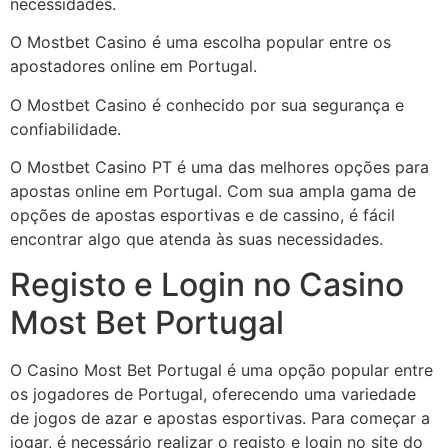
necessidades.
O Mostbet Casino é uma escolha popular entre os
apostadores online em Portugal.
O Mostbet Casino é conhecido por sua segurança e
confiabilidade.
O Mostbet Casino PT é uma das melhores opções para
apostas online em Portugal. Com sua ampla gama de
opções de apostas esportivas e de cassino, é fácil
encontrar algo que atenda às suas necessidades.
Registo e Login no Casino
Most Bet Portugal
O Casino Most Bet Portugal é uma opção popular entre
os jogadores de Portugal, oferecendo uma variedade
de jogos de azar e apostas esportivas. Para começar a
jogar, é necessário realizar o registo e login no site do