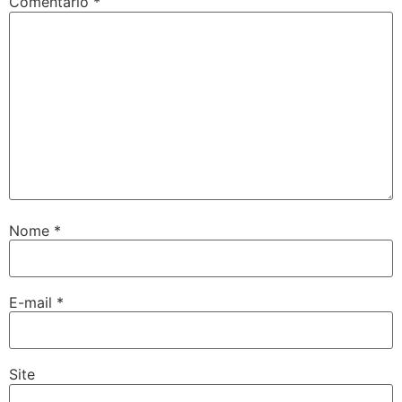
Comentário
*
Nome
*
E-mail
*
Site