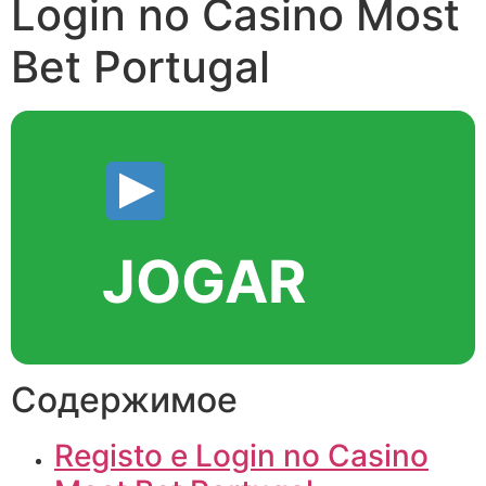
Login no Casino Most
Bet Portugal
JOGAR
Содержимое
Registo e Login no Casino