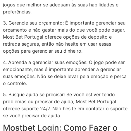
jogos que melhor se adequam às suas habilidades e
preferências.
3. Gerencie seu orçamento: É importante gerenciar seu
orçamento e não gastar mais do que você pode pagar.
Most Bet Portugal oferece opções de depósito e
retirada seguras, então não hesite em usar essas
opções para gerenciar seu dinheiro.
4. Aprenda a gerenciar suas emoções: O jogo pode ser
emocionante, mas é importante aprender a gerenciar
suas emoções. Não se deixe levar pela emoção e perca
o controle.
5. Busque ajuda se precisar: Se você estiver tendo
problemas ou precisar de ajuda, Most Bet Portugal
oferece suporte 24/7. Não hesite em contatar o suporte
se você precisar de ajuda.
Mostbet Login: Como Fazer o