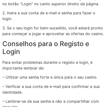
no botão “Login” no canto superior direito da página.
2. Insira a sua conta de e-mail e senha para fazer o
login.
3. Se o seu login for bem-sucedido, você estará pronto
para começar a jogar e aproveitar as ofertas do casino.
Conselhos para o Registo e
Login
Para evitar problemas durante o registo e login, é
importante lembrar de:
– Utilizar uma senha forte e única para o seu casino.
– Verificar a sua conta de e-mail para confirmar a sua
identidade.
– Lembrar-se da sua senha e não a compartilhar com