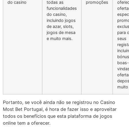
do casino
todas as
promoções
ofere
funcionalidades
ofert
do casino,
especi
incluindo jogos
prom
de azar, slots,
exclu
jogos de mesa
para 
e muito mais.
seus
regis
inclui
bónus
boas-
vinda
ofert
depos
muito
Portanto, se você ainda não se registrou no Casino
Most Bet Portugal, é hora de fazer isso e aproveitar
todos os benefícios que esta plataforma de jogos
online tem a oferecer.