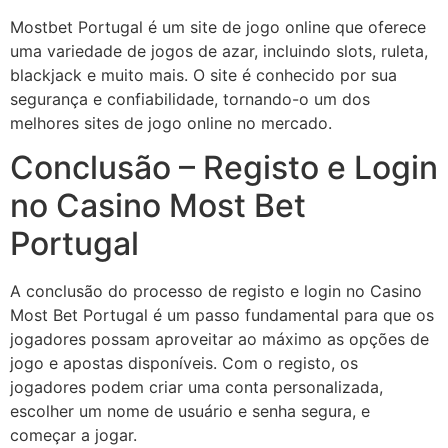
Mostbet Portugal é um site de jogo online que oferece
uma variedade de jogos de azar, incluindo slots, ruleta,
blackjack e muito mais. O site é conhecido por sua
segurança e confiabilidade, tornando-o um dos
melhores sites de jogo online no mercado.
Conclusão – Registo e Login
no Casino Most Bet
Portugal
A conclusão do processo de registo e login no Casino
Most Bet Portugal é um passo fundamental para que os
jogadores possam aproveitar ao máximo as opções de
jogo e apostas disponíveis. Com o registo, os
jogadores podem criar uma conta personalizada,
escolher um nome de usuário e senha segura, e
começar a jogar.