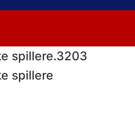
e spillere.3203
e spillere