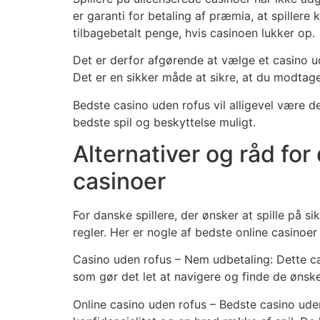
er garanti for betaling af præmia, at spillere
tilbagebetalt penge, hvis casinoen lukker op.
Det er derfor afgørende at vælge et casino ud
Det er en sikker måde at sikre, at du modtage
Bedste casino uden rofus vil alligevel være d
bedste spil og beskyttelse muligt.
Alternativer og råd for 
casinoer
For danske spillere, der ønsker at spille på si
regler. Her er nogle af bedste online casinoer
Casino uden rofus – Nem udbetaling: Dette ca
som gør det let at navigere og finde de ønske
Online casino uden rofus – Bedste casino ude