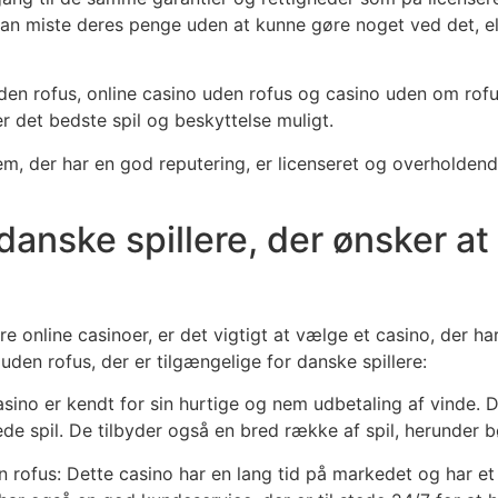
 kan miste deres penge uden at kunne gøre noget ved det, ell
en rofus, online casino uden rofus og casino uden om rofus
r det bedste spil og beskyttelse muligt.
em, der har en god reputering, er licenseret og overholdend
danske spillere, der ønsker at 
kre online casinoer, er det vigtigt at vælge et casino, der h
 uden rofus, der er tilgængelige for danske spillere:
sino er kendt for sin hurtige og nem udbetaling af vinde. D
de spil. De tilbyder også en bred række af spil, herunder b
n rofus: Dette casino har en lang tid på markedet og har et