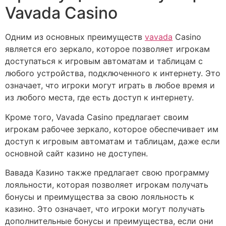
Vavada Casino
Одним из основных преимуществ
vavada
Casino
является его зеркало, которое позволяет игрокам
доступаться к игровым автоматам и таблицам с
любого устройства, подключенного к интернету. Это
означает, что игроки могут играть в любое время и
из любого места, где есть доступ к интернету.
Кроме того, Vavada Casino предлагает своим
игрокам рабочее зеркало, которое обеспечивает им
доступ к игровым автоматам и таблицам, даже если
основной сайт казино не доступен.
Вавада Казино также предлагает свою программу
лояльности, которая позволяет игрокам получать
бонусы и преимущества за свою лояльность к
казино. Это означает, что игроки могут получать
дополнительные бонусы и преимущества, если они