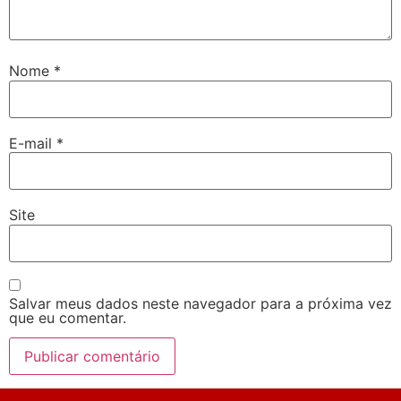
Nome
*
E-mail
*
Site
Salvar meus dados neste navegador para a próxima vez
que eu comentar.