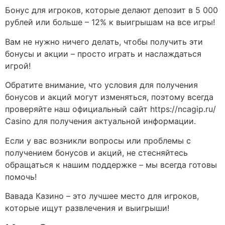
Бонус для игроков, которые делают депозит в 5 000
рублей или больше – 12% к выигрышам на все игры!
Вам не нужно ничего делать, чтобы получить эти
бонусы и акции – просто играть и наслаждаться
игрой!
Обратите внимание, что условия для получения
бонусов и акций могут изменяться, поэтому всегда
проверяйте наш официальный сайт https://ncagip.ru/
Casino для получения актуальной информации.
Если у вас возникли вопросы или проблемы с
получением бонусов и акций, не стесняйтесь
обращаться к нашим поддержке – мы всегда готовы
помочь!
Вавада Казино – это лучшее место для игроков,
которые ищут развлечения и выигрыши!