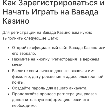
Как Зарегистрироваться и
Начать Играть на Вавада
Казино
Для регистрации на Вавада Казино вам нужно
выполнить следующие шаги:
Откройте официальный сайт Вавада Казино или
его зеркало.
Нажмите на кнопку “Регистрация” в верхнем
меню.
Введите свои личные данные, включая имя,
фамилию, дату рождения и адрес электронной
почты.
Создайте пароль для вашего аккаунта.
Продолжайте процесс регистрации, указав
дополнительную информацию, если это
необходимо.