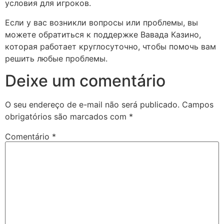
условия для игроков.
Если у вас возникли вопросы или проблемы, вы
можете обратиться к поддержке Вавада Казино,
которая работает круглосуточно, чтобы помочь вам
решить любые проблемы.
Deixe um comentário
O seu endereço de e-mail não será publicado.
Campos
obrigatórios são marcados com
*
Comentário
*