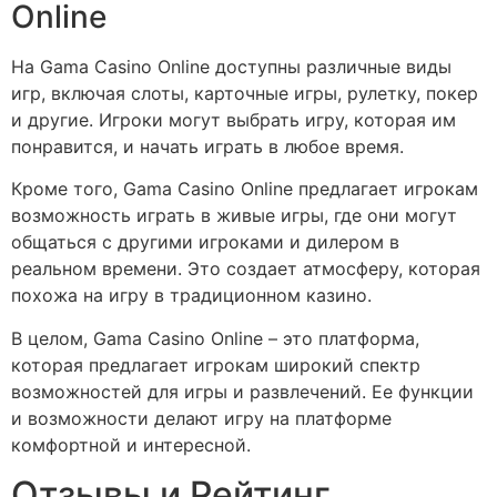
Online
На Gama Casino Online доступны различные виды
игр, включая слоты, карточные игры, рулетку, покер
и другие. Игроки могут выбрать игру, которая им
понравится, и начать играть в любое время.
Кроме того, Gama Casino Online предлагает игрокам
возможность играть в живые игры, где они могут
общаться с другими игроками и дилером в
реальном времени. Это создает атмосферу, которая
похожа на игру в традиционном казино.
В целом, Gama Casino Online – это платформа,
которая предлагает игрокам широкий спектр
возможностей для игры и развлечений. Ее функции
и возможности делают игру на платформе
комфортной и интересной.
Отзывы и Рейтинг