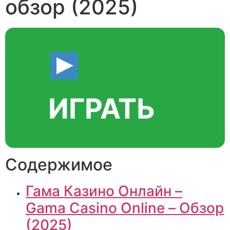
обзор (2025)
ИГРАТЬ
Содержимое
Гама Казино Онлайн –
Gama Casino Online – Обзор
(2025)