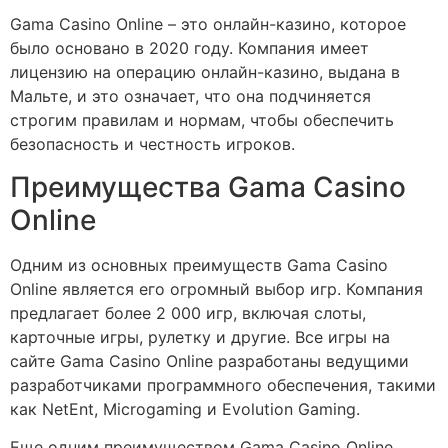
Gama Casino Online – это онлайн-казино, которое
было основано в 2020 году. Компания имеет
лицензию на операцию онлайн-казино, выдана в
Мальте, и это означает, что она подчиняется
строгим правилам и нормам, чтобы обеспечить
безопасность и честность игроков.
Преимущества Gama Casino
Online
Одним из основных преимуществ Gama Casino
Online является его огромный выбор игр. Компания
предлагает более 2 000 игр, включая слоты,
карточные игры, рулетку и другие. Все игры на
сайте Gama Casino Online разработаны ведущими
разработчиками программного обеспечения, такими
как NetEnt, Microgaming и Evolution Gaming.
Еще одним преимуществом Gama Casino Online