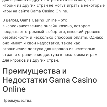
игроки из других стран не могут играть в некоторые
игры на сайте Gama Casino Online.
В целом, Gama Casino Online – это
высококачественное онлайн-казино, которое
предлагает огромный выбор игр, высокий уровень
безопасности и несколько способов оплаты. Однако,
оно имеет и свои недостатки, такие как
ограничение доступа для игроков из некоторых
стран и ограничение доступа к некоторым играм
для игроков из других стран.
Преимущества и
Недостатки Gama Casino
Online
Преимущества: