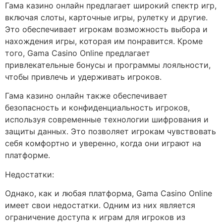
Гама казино онлайн предлагает широкий спектр игр,
включая слоты, карточные игры, рулетку и другие.
Это обеспечивает игрокам возможность выбора и
нахождения игры, которая им понравится. Кроме
того, Gama Casino Online предлагает
привлекательные бонусы и программы лояльности,
чтобы привлечь и удерживать игроков.
Гама казино онлайн также обеспечивает
безопасность и конфиденциальность игроков,
используя современные технологии шифрования и
защиты данных. Это позволяет игрокам чувствовать
себя комфортно и уверенно, когда они играют на
платформе.
Недостатки:
Однако, как и любая платформа, Gama Casino Online
имеет свои недостатки. Одним из них является
ограничение доступа к играм для игроков из