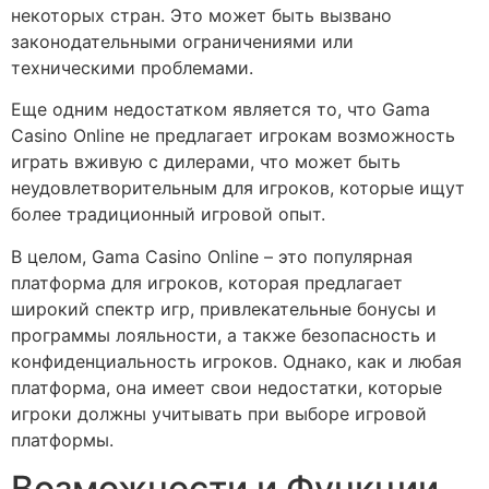
некоторых стран. Это может быть вызвано
законодательными ограничениями или
техническими проблемами.
Еще одним недостатком является то, что Gama
Casino Online не предлагает игрокам возможность
играть вживую с дилерами, что может быть
неудовлетворительным для игроков, которые ищут
более традиционный игровой опыт.
В целом, Gama Casino Online – это популярная
платформа для игроков, которая предлагает
широкий спектр игр, привлекательные бонусы и
программы лояльности, а также безопасность и
конфиденциальность игроков. Однако, как и любая
платформа, она имеет свои недостатки, которые
игроки должны учитывать при выборе игровой
платформы.
Возможности и Функции