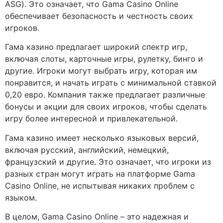
ASG). Это означает, что Gama Casino Online
обеспечивает безопасность и честность своих
игроков.
Гама казино предлагает широкий спектр игр,
включая слоты, карточные игры, рулетку, бинго и
другие. Игроки могут выбрать игру, которая им
понравится, и начать играть с минимальной ставкой
0,20 евро. Компания также предлагает различные
бонусы и акции для своих игроков, чтобы сделать
игру более интересной и привлекательной.
Гама казино имеет несколько языковых версий,
включая русский, английский, немецкий,
французский и другие. Это означает, что игроки из
разных стран могут играть на платформе Gama
Casino Online, не испытывая никаких проблем с
языком.
В целом, Gama Casino Online – это надежная и