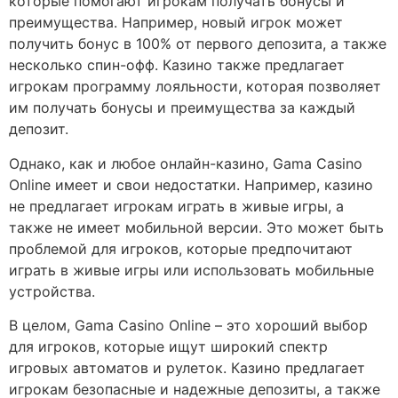
которые помогают игрокам получать бонусы и
преимущества. Например, новый игрок может
получить бонус в 100% от первого депозита, а также
несколько спин-офф. Казино также предлагает
игрокам программу лояльности, которая позволяет
им получать бонусы и преимущества за каждый
депозит.
Однако, как и любое онлайн-казино, Gama Casino
Online имеет и свои недостатки. Например, казино
не предлагает игрокам играть в живые игры, а
также не имеет мобильной версии. Это может быть
проблемой для игроков, которые предпочитают
играть в живые игры или использовать мобильные
устройства.
В целом, Gama Casino Online – это хороший выбор
для игроков, которые ищут широкий спектр
игровых автоматов и рулеток. Казино предлагает
игрокам безопасные и надежные депозиты, а также