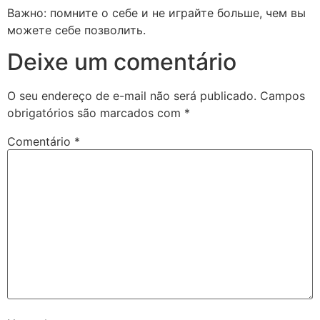
Важно: помните о себе и не играйте больше, чем вы
можете себе позволить.
Deixe um comentário
O seu endereço de e-mail não será publicado.
Campos
obrigatórios são marcados com
*
Comentário
*