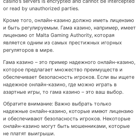
casino’s servers is encrypted and cannot be intercepted
or read by unauthorized parties.
Кроме того, онлайн-казино должно иметь лицензию
и быть регулируемым. Гама казино, например, имеет
лицензию от Malta Gaming Authority, которая
является одним из самых престижных игорных
регуляторов в мире.
Гама казино – это пример надежного онлайн-казино,
которое предлагает множество преимуществ и
обеспечивает безопасность игроков. Если вы ищете
надежное онлайн-казино, где можно играть в
азартные игры, то гама казино – это ваш выбор.
Обратите внимание: Важно выбрать только
надежные онлайн-казино, которые имеют лицензию
и обеспечивают безопасность игроков. Некоторые
онлайн-казино могут быть мошенниками, которые
не платят выигрыши.