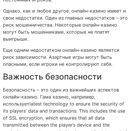
Однако, как и любое другое, онлайн-казино имеет и
свои недостатки. Один из главных недостатков – это
риск мошенничества. Некоторые онлайн-казино
могут быть мошенниками, которые не платят
выигрыши.
Еще одним недостатком онлайн-казино является
риск зависимости. Азартные игры могут быть
опасными, если игроки не контролируют себя.
Важность безопасности
Безопасность – это один из важнейших аспектов
онлайн-казино. Гама казино, например,
используетlatest technology to ensure the security of
its players’ data and transactions. This includes the use
of SSL encryption, which ensures that all data
transmitted between the player’s device and the