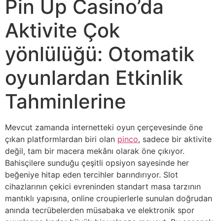
Pin Up Casino’da
Aktivite Çok
yönlülüğü: Otomatik
oyunlardan Etkinlik
Tahminlerine
Mevcut zamanda internetteki oyun çerçevesinde öne
çıkan platformlardan biri olan
pinco
, sadece bir aktivite
değil, tam bir macera mekânı olarak öne çıkıyor.
Bahisçilere sunduğu çeşitli opsiyon sayesinde her
beğeniye hitap eden tercihler barındırıyor. Slot
cihazlarının çekici evreninden standart masa tarzının
mantıklı yapısına, online croupierlerle sunulan doğrudan
anında tecrübelerden müsabaka ve elektronik spor