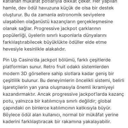
katlanan mükâfat potlarıyla dikkat çeker. Her yapılan
hamle, dev ödül havuzuna küçük de olsa bir destek
oluşturur. Bu da zamanla astronomik seviyelere
ulaşabilen olağanüstü kazançların gerçekleşmesine
olanak sağlar. Progressive jackpot çarklarının
popülerliği, üyelerin sınırlı kuponlarla dünyalarını
farklılaştırabilecek büyüklükte ödüller elde etme
hevesiyle kesinlikle alakalıdır.
Pin Up Casino’da jackpot bölümü, farklı çeşitlerde
platformları sunur. Retro fruit odaklı sistemlerden
modern 3D görsellere sahip slotlara kadar geniş bir
çeşitlilik bulunur. Bu deneyimlerin öncelikli sistemi, belirli
işaretçilerin yan yana oluşmasıyla önemli ikramiyeyi
kazandırmaktır. Ancak progressive jackpot’larda kazanç
potu, yalnızca bir katılımcıya sınırlı değildir; global
çapındaki on binlerce katılımcının katkısıyla büyür.
Böylece ödül alan kullanıcı, normal bir mükâfat yerine
kaderini farklılaştıracak bir rakamına yakalayabilir.