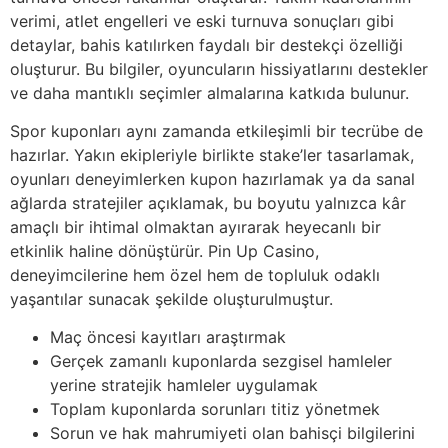
verimi, atlet engelleri ve eski turnuva sonuçları gibi
detaylar, bahis katılırken faydalı bir destekçi özelliği
oluşturur. Bu bilgiler, oyuncuların hissiyatlarını destekler
ve daha mantıklı seçimler almalarına katkıda bulunur.
Spor kuponları aynı zamanda etkileşimli bir tecrübe de
hazırlar. Yakın ekipleriyle birlikte stake’ler tasarlamak,
oyunları deneyimlerken kupon hazırlamak ya da sanal
ağlarda stratejiler açıklamak, bu boyutu yalnızca kâr
amaçlı bir ihtimal olmaktan ayırarak heyecanlı bir
etkinlik haline dönüştürür. Pin Up Casino,
deneyimcilerine hem özel hem de topluluk odaklı
yaşantılar sunacak şekilde oluşturulmuştur.
Maç öncesi kayıtları araştırmak
Gerçek zamanlı kuponlarda sezgisel hamleler
yerine stratejik hamleler uygulamak
Toplam kuponlarda sorunları titiz yönetmek
Sorun ve hak mahrumiyeti olan bahisçi bilgilerini