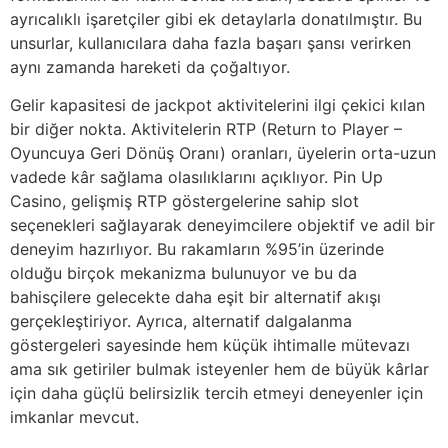
ayrıcalıklı işaretçiler gibi ek detaylarla donatılmıştır. Bu
unsurlar, kullanıcılara daha fazla başarı şansı verirken
aynı zamanda hareketi da çoğaltıyor.
Gelir kapasitesi de jackpot aktivitelerini ilgi çekici kılan
bir diğer nokta. Aktivitelerin RTP (Return to Player –
Oyuncuya Geri Dönüş Oranı) oranları, üyelerin orta-uzun
vadede kâr sağlama olasılıklarını açıklıyor. Pin Up
Casino, gelişmiş RTP göstergelerine sahip slot
seçenekleri sağlayarak deneyimcilere objektif ve adil bir
deneyim hazırlıyor. Bu rakamların %95’in üzerinde
olduğu birçok mekanizma bulunuyor ve bu da
bahisçilere gelecekte daha eşit bir alternatif akışı
gerçekleştiriyor. Ayrıca, alternatif dalgalanma
göstergeleri sayesinde hem küçük ihtimalle mütevazı
ama sık getiriler bulmak isteyenler hem de büyük kârlar
için daha güçlü belirsizlik tercih etmeyi deneyenler için
imkanlar mevcut.