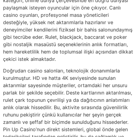
kategori, online dünya çerçevesinde en doğru dünyası
paylaşmak isteyen oyuncular için öne çıkıyor. Canlı
casino oyunları, profesyonel masa yöneticileri
desteğiyle, yüksek net aktarımlarla hazırlanır ve
deneyimciler kendilerini fiziksel bir bahis salonundaymış
gibi tecrübe eder. Rulet, blackjack, baccarat ve poker
gibi nostaljik masaüstü seçeneklerinin anlık formatları,
hem hareketlilik hem de toplumsal ilişki açısından dikkat
çekici istek almaktadır.
Doğrudan casino salonları, teknolojik donanımlarla
kurulmuştur. HD ve hatta 4K seviyesinde sunulan
aktarımlar sayesinde müşteriler, ortamdaki her unsuru
parlak bir şekilde seçebilir. Deste kartlarının aktarılması,
rulet çark topunun çevrilişi ya da dağıtıcının anlatımları
anlık olarak hissedilir. Bu, aktivite sırasında güvenilirlik
ruhunu pekiştirir çünkü kullanıcılar her şeyin gerçek
zamanlı ve şeffaf bir biçimde sunulduğunu hissederler.
Pin Up Casino’nun direkt sistemleri, global önde gelen
tedarikçileri tarafından geliştirilir, bu da sağlamlık ve