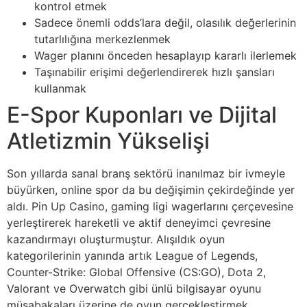
kontrol etmek
Sadece önemli odds’lara değil, olasılık değerlerinin
tutarlılığına merkezlenmek
Wager planını önceden hesaplayıp kararlı ilerlemek
Taşınabilir erişimi değerlendirerek hızlı şansları
kullanmak
E-Spor Kuponları ve Dijital
Atletizmin Yükselişi
Son yıllarda sanal branş sektörü inanılmaz bir ivmeyle
büyürken, online spor da bu değişimin çekirdeğinde yer
aldı. Pin Up Casino, gaming ligi wagerlarını çerçevesine
yerleştirerek hareketli ve aktif deneyimci çevresine
kazandırmayı oluşturmuştur. Alışıldık oyun
kategorilerinin yanında artık League of Legends,
Counter-Strike: Global Offensive (CS:GO), Dota 2,
Valorant ve Overwatch gibi ünlü bilgisayar oyunu
müsabakaları üzerine de oyun gerçekleştirmek