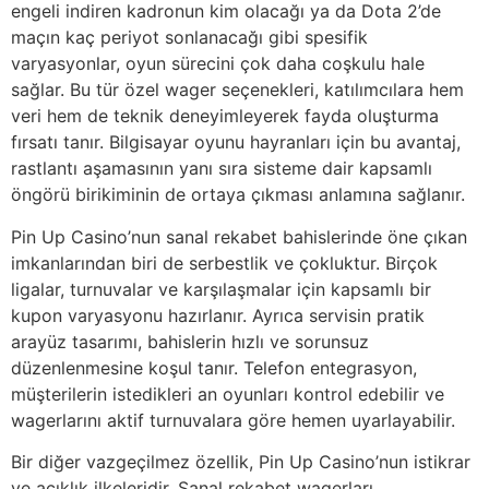
engeli indiren kadronun kim olacağı ya da Dota 2’de
maçın kaç periyot sonlanacağı gibi spesifik
varyasyonlar, oyun sürecini çok daha coşkulu hale
sağlar. Bu tür özel wager seçenekleri, katılımcılara hem
veri hem de teknik deneyimleyerek fayda oluşturma
fırsatı tanır. Bilgisayar oyunu hayranları için bu avantaj,
rastlantı aşamasının yanı sıra sisteme dair kapsamlı
öngörü birikiminin de ortaya çıkması anlamına sağlanır.
Pin Up Casino’nun sanal rekabet bahislerinde öne çıkan
imkanlarından biri de serbestlik ve çokluktur. Birçok
ligalar, turnuvalar ve karşılaşmalar için kapsamlı bir
kupon varyasyonu hazırlanır. Ayrıca servisin pratik
arayüz tasarımı, bahislerin hızlı ve sorunsuz
düzenlenmesine koşul tanır. Telefon entegrasyon,
müşterilerin istedikleri an oyunları kontrol edebilir ve
wagerlarını aktif turnuvalara göre hemen uyarlayabilir.
Bir diğer vazgeçilmez özellik, Pin Up Casino’nun istikrar
ve açıklık ilkeleridir. Sanal rekabet wagerları,