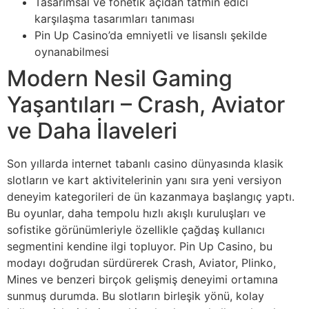
Tasarımsal ve fonetik açıdan tatmin edici
karşılaşma tasarımları tanıması
Pin Up Casino’da emniyetli ve lisanslı şekilde
oynanabilmesi
Modern Nesil Gaming
Yaşantıları – Crash, Aviator
ve Daha İlaveleri
Son yıllarda internet tabanlı casino dünyasında klasik
slotların ve kart aktivitelerinin yanı sıra yeni versiyon
deneyim kategorileri de ün kazanmaya başlangıç yaptı.
Bu oyunlar, daha tempolu hızlı akışlı kuruluşları ve
sofistike görünümleriyle özellikle çağdaş kullanıcı
segmentini kendine ilgi topluyor. Pin Up Casino, bu
modayı doğrudan sürdürerek Crash, Aviator, Plinko,
Mines ve benzeri birçok gelişmiş deneyimi ortamına
sunmuş durumda. Bu slotların birleşik yönü, kolay