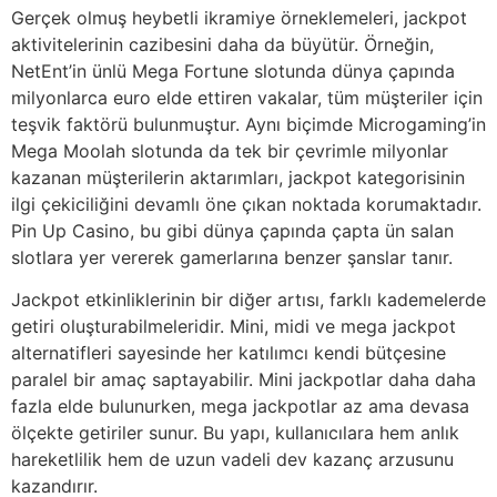
Gerçek olmuş heybetli ikramiye örneklemeleri, jackpot
aktivitelerinin cazibesini daha da büyütür. Örneğin,
NetEnt’in ünlü Mega Fortune slotunda dünya çapında
milyonlarca euro elde ettiren vakalar, tüm müşteriler için
teşvik faktörü bulunmuştur. Aynı biçimde Microgaming’in
Mega Moolah slotunda da tek bir çevrimle milyonlar
kazanan müşterilerin aktarımları, jackpot kategorisinin
ilgi çekiciliğini devamlı öne çıkan noktada korumaktadır.
Pin Up Casino, bu gibi dünya çapında çapta ün salan
slotlara yer vererek gamerlarına benzer şanslar tanır.
Jackpot etkinliklerinin bir diğer artısı, farklı kademelerde
getiri oluşturabilmeleridir. Mini, midi ve mega jackpot
alternatifleri sayesinde her katılımcı kendi bütçesine
paralel bir amaç saptayabilir. Mini jackpotlar daha daha
fazla elde bulunurken, mega jackpotlar az ama devasa
ölçekte getiriler sunur. Bu yapı, kullanıcılara hem anlık
hareketlilik hem de uzun vadeli dev kazanç arzusunu
kazandırır.