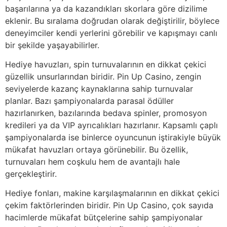
başarılarına ya da kazandıkları skorlara göre dizilime
eklenir. Bu sıralama doğrudan olarak değiştirilir, böylece
deneyimciler kendi yerlerini görebilir ve kapışmayı canlı
bir şekilde yaşayabilirler.
Hediye havuzları, spin turnuvalarının en dikkat çekici
güzellik unsurlarından biridir. Pin Up Casino, zengin
seviyelerde kazanç kaynaklarına sahip turnuvalar
planlar. Bazı şampiyonalarda parasal ödüller
hazırlanırken, bazılarında bedava spinler, promosyon
kredileri ya da VIP ayrıcalıkları hazırlanır. Kapsamlı çaplı
şampiyonalarda ise binlerce oyuncunun iştirakiyle büyük
mükafat havuzları ortaya görünebilir. Bu özellik,
turnuvaları hem coşkulu hem de avantajlı hale
gerçekleştirir.
Hediye fonları, makine karşılaşmalarının en dikkat çekici
çekim faktörlerinden biridir. Pin Up Casino, çok sayıda
hacimlerde mükafat bütçelerine sahip şampiyonalar