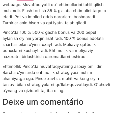
webpage. Muvaffaqiyatli qo‘l ehtimollarini tahlil qilish
muhimdir. Flush tortish 35 % g‘alaba ehtimolini taqdim
etadi. Pot va implied odds qarorlarni boshqaradi.
Turnirlar aniq hisob va qat’iyatni talab qiladi.
Pinco’da 100 % 500 € gacha bonus va 200 bepul
aylanish o‘yinni yorqinlashtiradi. 100 % bonus adolatli
shartlar bilan o‘yinni uzaytiradi. Moliaviy qattiqlik
bonuslarni kuchaytiradi. Ehtimollik va moliyaviy
nazoratni birlashtirish daromadlarni oshiradi.
Ehtimollik Pinco’da muvaffaqiyatning asosiy omilidir.
Barcha o‘yinlarda ehtimollik strategiyasi muhim
ahamiyatga ega. Pinco xavfsiz muhit va keng o‘yin
tanlovi bilan strategiyalarni qo‘llab-quvvatlaydi. O‘lchovli
o‘ynang va qiziqarli tajriba oling.
Deixe um comentário