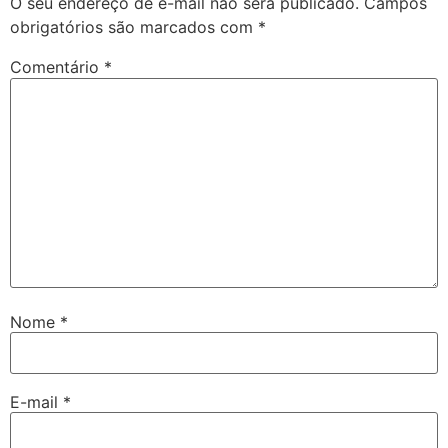
O seu endereço de e-mail não será publicado.
Campos
obrigatórios são marcados com
*
Comentário
*
Nome
*
E-mail
*