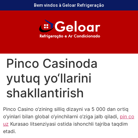
Bem vindos à Geloar Refrigeração
Pinco Casinoda
yutuq yo‘llarini
shakllantirish
Pinco Casino o‘zining silliq dizayni va 5 000 dan ortiq
o‘yinlari bilan global o‘yinchilarni o‘ziga jalb qiladi,
pin co
uz
Kurasao litsenziyasi ostida ishonchli tajriba taqdim
etadi.