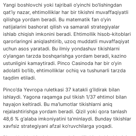
Yangi boshlovchi yoki tajribali o‘yinchi bo‘lishingdan
qat’iy nazar, ehtimolliklar har bir tikishni muvaffaqiyatli
qilishga yordam beradi. Bu matematik fan o‘yin
natijalarini bashorat qilish va samarali strategiyalar
ishlab chiqish imkonini beradi. Ehtimollik hisob-kitoblari
qarorlaringni aniqlashtirib, uzoq muddatli muvaffaqiyat
uchun asos yaratadi. Bu ilmiy yondashuv tikishlarni
o‘ylangan tarzda boshqarishga yordam beradi, kazino
ustunligini kamaytiradi. Pinco Casinoda har bir o‘yin
adolatli bo‘lib, ehtimolliklar ochiq va tushunarli tarzda
taqdim etiladi.
Pinco’da Yevropa ruletkasi 37 katakli g‘ildirak bilan
ishlaydi. Yagona raqamga pul tikish 1/37 ehtimol bilan
hayajon keltiradi. Bu ma’lumotlar tikishlarni aniq
rejalashtirishga yordam beradi. Qizil yoki qora tanlash
48,6 % g‘alaba imkoniyatini ta’minlaydi. Bunday tikishlar
xavfsiz strategiyani afzal ko‘ruvchilarga yoqadi.