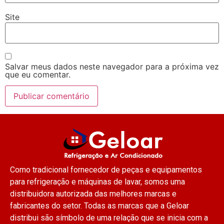
Site
Salvar meus dados neste navegador para a próxima vez
que eu comentar.
Como tradicional fornecedor de peças e equipamentos
para refrigeração e máquinas de lavar, somos uma
distribuidora autorizada das melhores marcas e
fabricantes do setor. Todas as marcas que a Geloar
distribui são símbolo de uma relação que se inicia com a