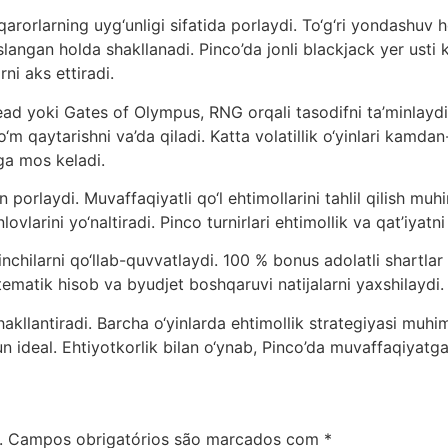
arorlarning uyg‘unligi sifatida porlaydi. To‘g‘ri yondashuv
slangan holda shakllanadi. Pinco’da jonli blackjack yer usti 
ni aks ettiradi.
ead yoki Gates of Olympus, RNG orqali tasodifni ta’minlay
m qaytarishni va’da qiladi. Katta volatillik o‘yinlari kamdan
ga mos keladi.
 porlaydi. Muvaffaqiyatli qo‘l ehtimollarini tahlil qilish muh
ovlarini yo‘naltiradi. Pinco turnirlari ehtimollik va qat’iyatn
chilarni qo‘llab-quvvatlaydi. 100 % bonus adolatli shartlar b
ematik hisob va byudjet boshqaruvi natijalarni yaxshilaydi.
shakllantiradi. Barcha o‘yinlarda ehtimollik strategiyasi muh
un ideal. Ehtiyotkorlik bilan o‘ynab, Pinco’da muvaffaqiyatga
.
Campos obrigatórios são marcados com
*