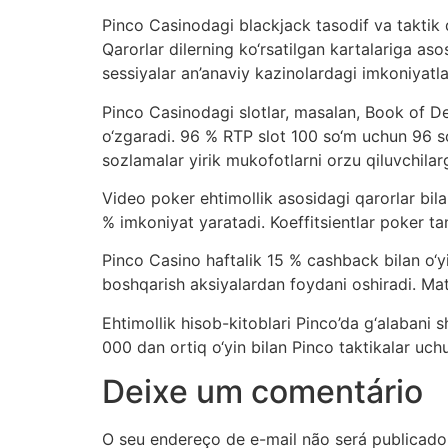
Pinco Casinodagi blackjack tasodif va taktik q
Qarorlar dilerning ko‘rsatilgan kartalariga aso
sessiyalar an’anaviy kazinolardagi imkoniyatlar
Pinco Casinodagi slotlar, masalan, Book of D
o‘zgaradi. 96 % RTP slot 100 so‘m uchun 96 so‘
sozlamalar yirik mukofotlarni orzu qiluvchilar
Video poker ehtimollik asosidagi qarorlar bilan
% imkoniyat yaratadi. Koeffitsientlar poker tanl
Pinco Casino haftalik 15 % cashback bilan o‘yin
boshqarish aksiyalardan foydani oshiradi. Mat
Ehtimollik hisob-kitoblari Pinco’da g‘alabani 
000 dan ortiq o‘yin bilan Pinco taktikalar uch
Deixe um comentário
O seu endereço de e-mail não será publicado