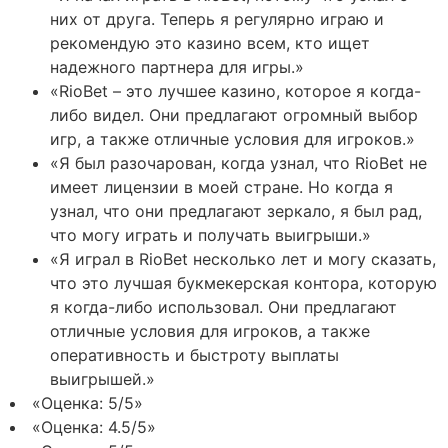
них от друга. Теперь я регулярно играю и
рекомендую это казино всем, кто ищет
надежного партнера для игры.»
«RioBet – это лучшее казино, которое я когда-
либо видел. Они предлагают огромный выбор
игр, а также отличные условия для игроков.»
«Я был разочарован, когда узнал, что RioBet не
имеет лицензии в моей стране. Но когда я
узнал, что они предлагают зеркало, я был рад,
что могу играть и получать выигрыши.»
«Я играл в RioBet несколько лет и могу сказать,
что это лучшая букмекерская контора, которую
я когда-либо использовал. Они предлагают
отличные условия для игроков, а также
оперативность и быстроту выплаты
выигрышей.»
«Оценка: 5/5»
«Оценка: 4.5/5»