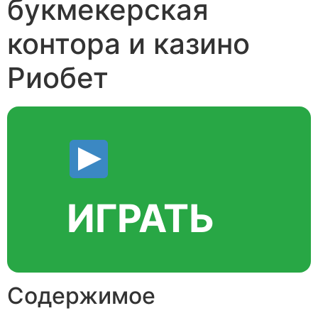
букмекерская
контора и казино
Риобет
ИГРАТЬ
Содержимое