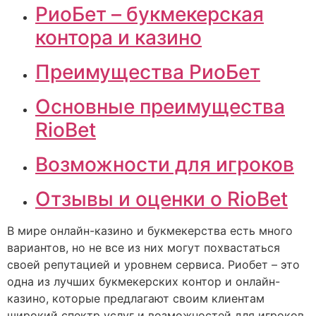
РиоБет – букмекерская
контора и казино
Преимущества РиоБет
Основные преимущества
RioBet
Возможности для игроков
Отзывы и оценки о RioBet
В мире онлайн-казино и букмекерства есть много
вариантов, но не все из них могут похвастаться
своей репутацией и уровнем сервиса. Риобет – это
одна из лучших букмекерских контор и онлайн-
казино, которые предлагают своим клиентам
широкий спектр услуг и возможностей для игроков.