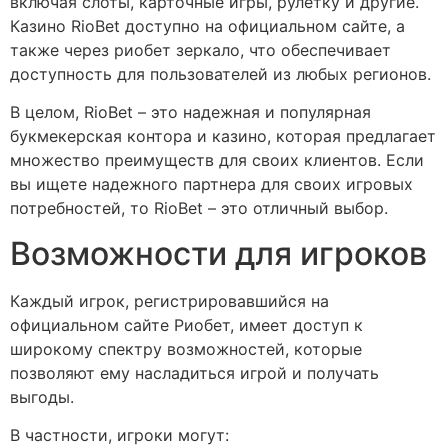
включая слоты, карточные игры, рулетку и другие.
Казино RioBet доступно на официальном сайте, а
также через риобет зеркало, что обеспечивает
доступность для пользователей из любых регионов.
В целом, RioBet – это надежная и популярная
букмекерская контора и казино, которая предлагает
множество преимуществ для своих клиентов. Если
вы ищете надежного партнера для своих игровых
потребностей, то RioBet – это отличный выбор.
Возможности для игроков
Каждый игрок, регистрировавшийся на
официальном сайте Риобет, имеет доступ к
широкому спектру возможностей, которые
позволяют ему насладиться игрой и получать
выгоды.
В частности, игроки могут: