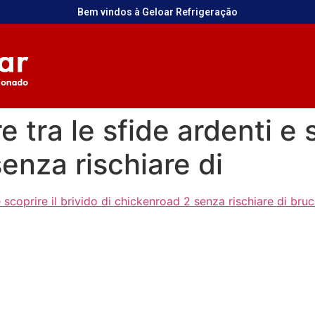
Bem vindos à Geloar Refrigeração
e tra le sfide ardenti e s
enza rischiare di
e scoprire il brivido di chickenroad 2 senza rischiare di bru