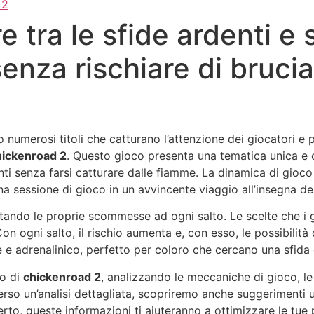
 2
e tra le sfide ardenti e s
enza rischiare di bruciar
 numerosi titoli che catturano l’attenzione dei giocatori 
hickenroad 2
. Questo gioco presenta una tematica unica e 
enti senza farsi catturare dalle fiamme. La dinamica di gioc
a sessione di gioco in un avvincente viaggio all’insegna del
ntando le proprie scommesse ad ogni salto. Le scelte che i g
on ogni salto, il rischio aumenta e, con esso, le possibilit
e adrenalinico, perfetto per coloro che cercano una sfida e 
do di
chickenroad 2
, analizzando le meccaniche di gioco, le 
so un’analisi dettagliata, scopriremo anche suggerimenti uti
rto, queste informazioni ti aiuteranno a ottimizzare le tue 