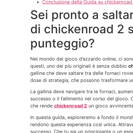
Conclusione della Guida su chickenroad
Sei pronto a saltar
di chickenroad 2 s
punteggio?
Nel mondo del gioco d’azzardo online, ci sono
questi, uno dei più originali è senza dubbio
c
gallina che deve saltare tra delle fornaci rov
dose di strategia, che possono trasformare un
La gallina deve navigare tra le fornaci, aume
successo o il fallimento nel corso del gioco. C
che rende
chickenroad 2
un gioco avvincente 
In questa guida, esploreremo a fondo il mon
rendono questa esperienza così unica. Attraver
successo. Che tu sia un principiante o un espe