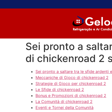
Sei pronto a saltar
di chickenroad 2 s
Sei pronto a saltare tra le sfide ardenti 
Meccaniche di Gioco di chickenroad 2
Strategie di Gioco per chickenroad 2
Le Sfide di chickenroad 2
Bonus e Promozioni di chickenroad 2
La Comunità di chickenroad 2
Eventi e Tornei della Comunità