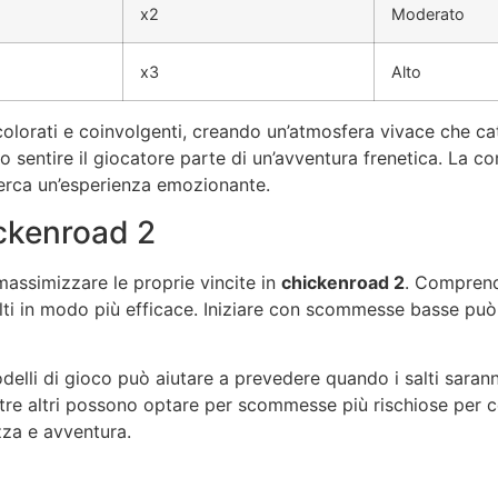
x2
Moderato
x3
Alto
olorati e coinvolgenti, creando un’atmosfera vivace che catt
o sentire il giocatore parte di un’avventura frenetica. La 
erca un’esperienza emozionante.
ickenroad 2
massimizzare le proprie vincite in
chickenroad 2
. Comprend
 salti in modo più efficace. Iniziare con scommesse basse pu
odelli di gioco può aiutare a prevedere quando i salti sarann
re altri possono optare per scommesse più rischiose per cer
ezza e avventura.