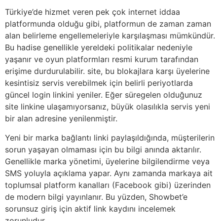
Türkiye’de hizmet veren pek çok internet iddaa
platformunda olduğu gibi, platformun de zaman zaman
alan belirleme engellemeleriyle karşılaşması mümkündür.
Bu hadise genellikle yereldeki politikalar nedeniyle
yaşanır ve oyun platformları resmi kurum tarafından
erişime durdurulabilir. site, bu blokajlara karşı üyelerine
kesintisiz servis verebilmek için belirli periyotlarda
güncel login linkini yeniler. Eğer süregelen olduğunuz
site linkine ulaşamıyorsanız, büyük olasılıkla servis yeni
bir alan adresine yenilenmiştir.
Yeni bir marka bağlantı linki paylaşıldığında, müşterilerin
sorun yaşayan olmaması için bu bilgi anında aktarılır.
Genellikle marka yönetimi, üyelerine bilgilendirme veya
SMS yoluyla açıklama yapar. Aynı zamanda markaya ait
toplumsal platform kanalları (Facebook gibi) üzerinden
de modern bilgi yayınlanır. Bu yüzden, Showbet’e
sorunsuz giriş için aktif link kaydını incelemek
zorunludur.