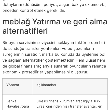
detaylarını (dönüşüm, periyot, asgari bakiye ekleme vb.)
önceden kontrol etmek gereklidir.
meblağ Yatırma ve geri alma
alternatifleri
Bir oyun servisinin seviyesini açıklayan faktörlerden biri
de sunduğu transfer yöntemleri ve bu çözümlerin
süreçlerinin süratidir. marka bu konuda da üyelerine bol
ve sağlam alternatifler göstermektedir. Hem ulusal hem
de global finans araçlarıyla sunarak oyuncuların rahatça
ekonomik prosedürler yapabilmesini oluşturur.
Yöntem
açıklamaları
Banka
ülke içi finans kurumları aracılığıyla Türk
Havalesi/para
Lirası cinsinden hızlı transfer avantajı. en