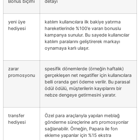
Bonus biçimi
detayı
yeni üye
katılım kullanıcılara ilk bakiye yatırma
hediyesi
hareketlerinde %100’e varan bonuslu
kampanya sunulur. Bu sayede kullanıcılar
katılım paralarını geliştirerek markayı
oynamaya karlı ulaşır.
zarar
spesifik dönemlerde (örneğin haftalık)
promosyonu
gerçekleşen net negatifler için kullanıcılara
belli oranda geri ödeme verilir. Bu parasal
ödül ödülü, müşterilerin kayıplarını bir
nebze dengeye getirmesini yaratır.
transfer
Özel para araçlarıyla yapılan meblağ
hediyesi
gönderme süreçlerine artı promosyonlar
sağlanabilir. Örneğin, Papara ile fon
ekleme yapanlar için %15 ekstra