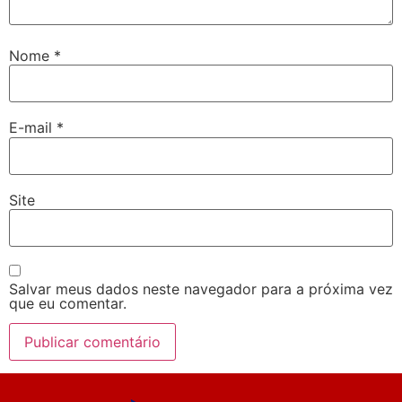
Nome
*
E-mail
*
Site
Salvar meus dados neste navegador para a próxima vez
que eu comentar.