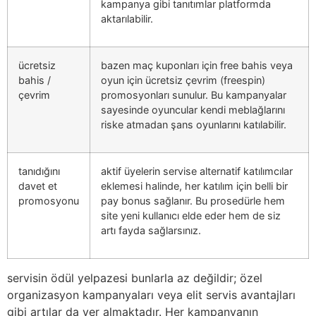
kampanya gibi tanıtımlar platformda
aktarılabilir.
ücretsiz
bazen maç kuponları için free bahis veya
bahis /
oyun için ücretsiz çevrim (freespin)
çevrim
promosyonları sunulur. Bu kampanyalar
sayesinde oyuncular kendi meblağlarını
riske atmadan şans oyunlarını katılabilir.
tanıdığını
aktif üyelerin servise alternatif katılımcılar
davet et
eklemesi halinde, her katılım için belli bir
promosyonu
pay bonus sağlanır. Bu prosedürle hem
site yeni kullanıcı elde eder hem de siz
artı fayda sağlarsınız.
servisin ödül yelpazesi bunlarla az değildir; özel
organizasyon kampanyaları veya elit servis avantajları
gibi artılar da yer almaktadır. Her kampanyanın