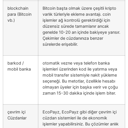
blockchain
Bitcoin başta olmak üzere çeşitli kripto
para (Bitcoin
varlık türleriyle ekleme avantajı. coin
vb.)
işlemler ağ kontrolü gerektirdiği için
düzensiz sürede tamamlanır ancak
genelde 10-20 an içinde bakiyeye yansır.
Çekimler de cüzdanınıza benzer
sürelerde erişebilir.
barkod /
otomatik vezne veya telefon banka
mobil banka
işlemleri üzerinden kod ile yatırma veya
mobil transfer sistemiyle nakit yükleme
seçeneği. Bu metotlar, özellikle hesabı
olmayan üyeler için başka verir ve çoğu
zaman 15-30 dakika içinde işlem biter.
çevrim içi
EcoPayz, EcoPayz gibi diğer çevrim içi
Cüzdanlar
cüzdan sistemleri ile de ekonomik
işlemler yapabilirsiniz. Bu çözümler anlık