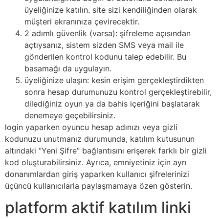
üyeliğinize katılın. site sizi kendiliğinden olarak
müşteri ekranınıza çevirecektir.
2 adımlı güvenlik (varsa): şifreleme açısından
açtıysanız, sistem sizden SMS veya mail ile
gönderilen kontrol kodunu talep edebilir. Bu
basamağı da uygulayın.
üyeliğinize ulaşın: kesin erişim gerçekleştirdikten
sonra hesap durumunuzu kontrol gerçekleştirebilir,
dilediğiniz oyun ya da bahis içeriğini başlatarak
denemeye geçebilirsiniz.
login yaparken oyuncu hesap adınızı veya gizli
kodunuzu unutmanız durumunda, katılım kutusunun
altındaki “Yeni Şifre” bağlantısını erişerek farklı bir gizli
kod oluşturabilirsiniz. Ayrıca, emniyetiniz için ayrı
donanımlardan giriş yaparken kullanıcı şifrelerinizi
üçüncü kullanıcılarla paylaşmamaya özen gösterin.
platform aktif katılım linki