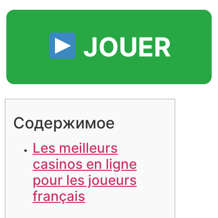
JOUER
Содержимое
Les meilleurs
casinos en ligne
pour les joueurs
français