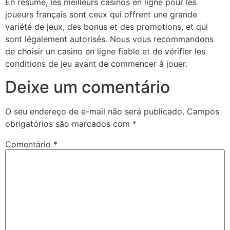
En résumé, les meilleurs casinos en ligne pour les
joueurs français sont ceux qui offrent une grande
variété de jeux, des bonus et des promotions, et qui
sont légalement autorisés. Nous vous recommandons
de choisir un casino en ligne fiable et de vérifier les
conditions de jeu avant de commencer à jouer.
Deixe um comentário
O seu endereço de e-mail não será publicado.
Campos
obrigatórios são marcados com
*
Comentário
*