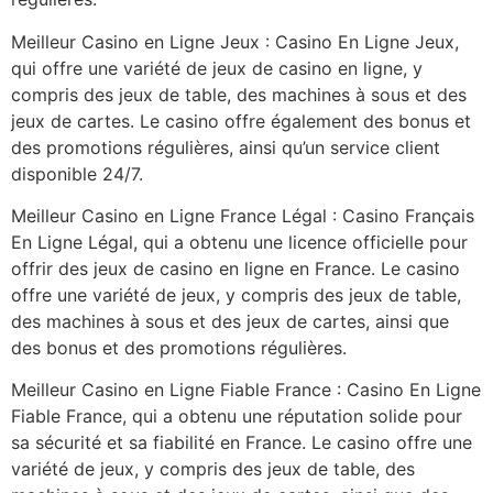
Meilleur Casino en Ligne Jeux : Casino En Ligne Jeux,
qui offre une variété de jeux de casino en ligne, y
compris des jeux de table, des machines à sous et des
jeux de cartes. Le casino offre également des bonus et
des promotions régulières, ainsi qu’un service client
disponible 24/7.
Meilleur Casino en Ligne France Légal : Casino Français
En Ligne Légal, qui a obtenu une licence officielle pour
offrir des jeux de casino en ligne en France. Le casino
offre une variété de jeux, y compris des jeux de table,
des machines à sous et des jeux de cartes, ainsi que
des bonus et des promotions régulières.
Meilleur Casino en Ligne Fiable France : Casino En Ligne
Fiable France, qui a obtenu une réputation solide pour
sa sécurité et sa fiabilité en France. Le casino offre une
variété de jeux, y compris des jeux de table, des