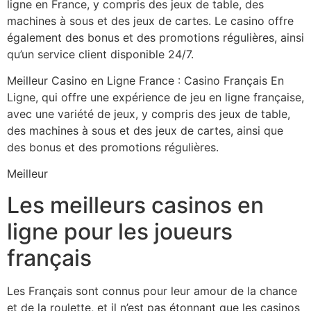
ligne en France, y compris des jeux de table, des
machines à sous et des jeux de cartes. Le casino offre
également des bonus et des promotions régulières, ainsi
qu’un service client disponible 24/7.
Meilleur Casino en Ligne France : Casino Français En
Ligne, qui offre une expérience de jeu en ligne française,
avec une variété de jeux, y compris des jeux de table,
des machines à sous et des jeux de cartes, ainsi que
des bonus et des promotions régulières.
Meilleur
Les meilleurs casinos en
ligne pour les joueurs
français
Les Français sont connus pour leur amour de la chance
et de la roulette, et il n’est pas étonnant que les casinos