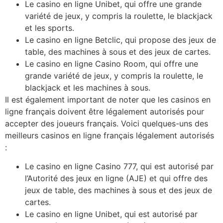
Le casino en ligne Unibet, qui offre une grande
variété de jeux, y compris la roulette, le blackjack
et les sports.
Le casino en ligne Betclic, qui propose des jeux de
table, des machines à sous et des jeux de cartes.
Le casino en ligne Casino Room, qui offre une
grande variété de jeux, y compris la roulette, le
blackjack et les machines à sous.
Il est également important de noter que les casinos en
ligne français doivent être légalement autorisés pour
accepter des joueurs français. Voici quelques-uns des
meilleurs casinos en ligne français légalement autorisés
:
Le casino en ligne Casino 777, qui est autorisé par
l’Autorité des jeux en ligne (AJE) et qui offre des
jeux de table, des machines à sous et des jeux de
cartes.
Le casino en ligne Unibet, qui est autorisé par