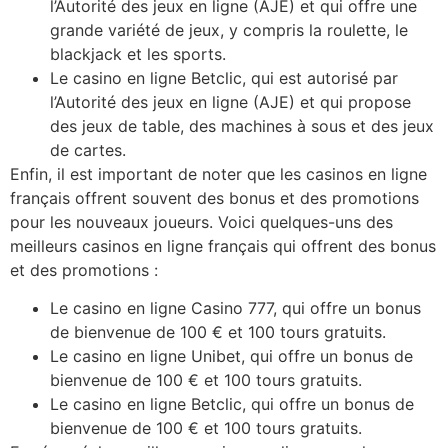
l’Autorité des jeux en ligne (AJE) et qui offre une
grande variété de jeux, y compris la roulette, le
blackjack et les sports.
Le casino en ligne Betclic, qui est autorisé par
l’Autorité des jeux en ligne (AJE) et qui propose
des jeux de table, des machines à sous et des jeux
de cartes.
Enfin, il est important de noter que les casinos en ligne
français offrent souvent des bonus et des promotions
pour les nouveaux joueurs. Voici quelques-uns des
meilleurs casinos en ligne français qui offrent des bonus
et des promotions :
Le casino en ligne Casino 777, qui offre un bonus
de bienvenue de 100 € et 100 tours gratuits.
Le casino en ligne Unibet, qui offre un bonus de
bienvenue de 100 € et 100 tours gratuits.
Le casino en ligne Betclic, qui offre un bonus de
bienvenue de 100 € et 100 tours gratuits.