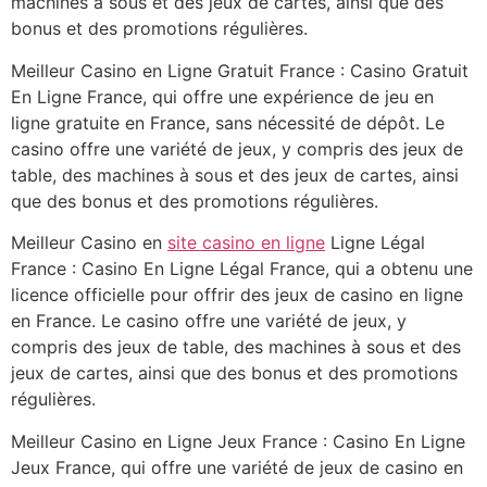
machines à sous et des jeux de cartes, ainsi que des
bonus et des promotions régulières.
Meilleur Casino en Ligne Gratuit France : Casino Gratuit
En Ligne France, qui offre une expérience de jeu en
ligne gratuite en France, sans nécessité de dépôt. Le
casino offre une variété de jeux, y compris des jeux de
table, des machines à sous et des jeux de cartes, ainsi
que des bonus et des promotions régulières.
Meilleur Casino en
site casino en ligne
Ligne Légal
France : Casino En Ligne Légal France, qui a obtenu une
licence officielle pour offrir des jeux de casino en ligne
en France. Le casino offre une variété de jeux, y
compris des jeux de table, des machines à sous et des
jeux de cartes, ainsi que des bonus et des promotions
régulières.
Meilleur Casino en Ligne Jeux France : Casino En Ligne
Jeux France, qui offre une variété de jeux de casino en