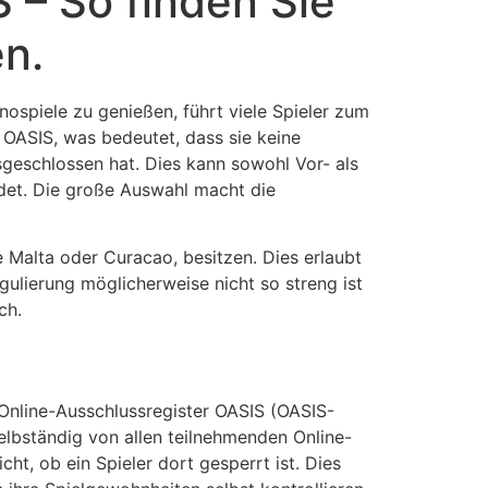
 – So finden Sie
en.
ospiele zu genießen, führt viele Spieler zum
 OASIS, was bedeutet, dass sie keine
usgeschlossen hat. Dies kann sowohl Vor- als
idet. Die große Auswahl macht die
e Malta oder Curacao, besitzen. Dies erlaubt
egulierung möglicherweise nicht so streng ist
ch.
 Online-Ausschlussregister OASIS (OASIS-
selbständig von allen teilnehmenden Online-
ht, ob ein Spieler dort gesperrt ist. Dies