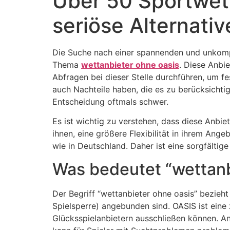
Über 50 Sportwet
seriöse Alternative
Die Suche nach einer spannenden und unkompli
Thema
wettanbieter ohne oasis
. Diese Anbi
Abfragen bei dieser Stelle durchführen, um fe
auch Nachteile haben, die es zu berücksichti
Entscheidung oftmals schwer.
Es ist wichtig zu verstehen, dass diese Anbie
ihnen, eine größere Flexibilität in ihrem Ange
wie in Deutschland. Daher ist eine sorgfältig
Was bedeutet “wettanb
Der Begriff “wettanbieter ohne oasis” bezieh
Spielsperre) angebunden sind. OASIS ist eine 
Glücksspielanbietern ausschließen können. Anbi