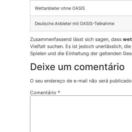
Wettanbieter ohne OASIS
Deutsche Anbieter mit OASIS-Teilnahme
Zusammenfassend lässt sich sagen, dass
wet
Vielfalt suchen. Es ist jedoch unerlässlich, 
Spielen und die Einhaltung der geltenden Ge
Deixe um comentário
O seu endereço de e-mail não será publicado
Comentário
*