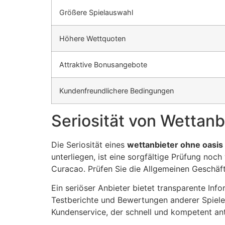
Größere Spielauswahl
Höhere Wettquoten
Attraktive Bonusangebote
Kundenfreundlichere Bedingungen
Seriosität von Wettan
Die Seriosität eines
wettanbieter ohne oasis
unterliegen, ist eine sorgfältige Prüfung noc
Curacao. Prüfen Sie die Allgemeinen Geschäf
Ein seriöser Anbieter bietet transparente Inf
Testberichte und Bewertungen anderer Spiele
Kundenservice, der schnell und kompetent ant