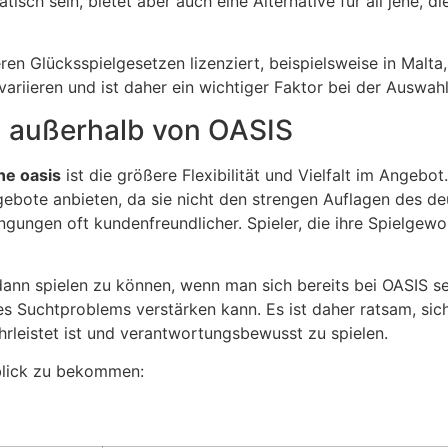
sch sein, bietet aber auch eine Alternative für all jene, di
eren Glücksspielgesetzen lizenziert, beispielsweise in Malta
ariieren und ist daher ein wichtiger Faktor bei der Auswahl
rn außerhalb von OASIS
ne oasis
ist die größere Flexibilität und Vielfalt im Angebo
ebote anbieten, da sie nicht den strengen Auflagen des de
ungen oft kundenfreundlicher. Spieler, die ihre Spielgewo
h dann spielen zu können, wenn man sich bereits bei OASIS se
s Suchtproblems verstärken kann. Es ist daher ratsam, sic
rleistet ist und verantwortungsbewusst zu spielen.
blick zu bekommen: