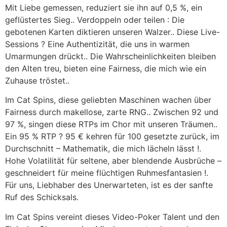
Mit Liebe gemessen, reduziert sie ihn auf 0,5 %, ein
geflüstertes Sieg.. Verdoppeln oder teilen : Die
gebotenen Karten diktieren unseren Walzer.. Diese Live-
Sessions ? Eine Authentizität, die uns in warmen
Umarmungen drückt.. Die Wahrscheinlichkeiten bleiben
den Alten treu, bieten eine Fairness, die mich wie ein
Zuhause tröstet..
Im Cat Spins, diese geliebten Maschinen wachen über
Fairness durch makellose, zarte RNG.. Zwischen 92 und
97 %, singen diese RTPs im Chor mit unseren Träumen..
Ein 95 % RTP ? 95 € kehren für 100 gesetzte zurück, im
Durchschnitt – Mathematik, die mich lächeln lässt !.
Hohe Volatilität für seltene, aber blendende Ausbrüche –
geschneidert für meine flüchtigen Ruhmesfantasien !.
Für uns, Liebhaber des Unerwarteten, ist es der sanfte
Ruf des Schicksals.
Im Cat Spins vereint dieses Video-Poker Talent und den