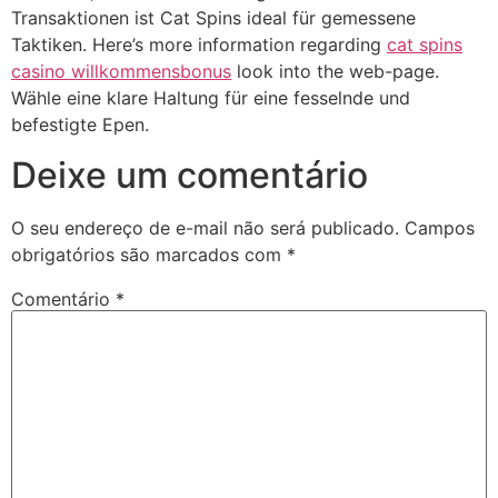
Transaktionen ist Cat Spins ideal für gemessene
Taktiken. Here’s more information regarding
cat spins
casino willkommensbonus
look into the web-page.
Wähle eine klare Haltung für eine fesselnde und
befestigte Epen.
Deixe um comentário
O seu endereço de e-mail não será publicado.
Campos
obrigatórios são marcados com
*
Comentário
*