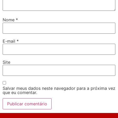
Nome
*
E-mail
*
Site
Salvar meus dados neste navegador para a próxima vez
que eu comentar.